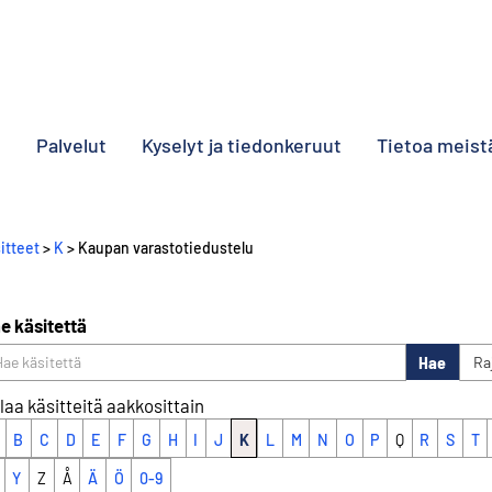
o
Palvelut
Kyselyt ja tiedonkeruut
Tietoa meist
itteet
>
K
> Kaupan varastotiedustelu
e käsitettä
Hae
Ra
laa käsitteitä aakkosittain
B
C
D
E
F
G
H
I
J
K
L
M
N
O
P
Q
R
S
T
Y
Z
Å
Ä
Ö
0-9