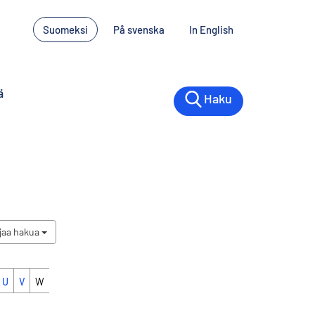
Suomeksi
På svenska
In English
ä
Haku
jaa hakua
U
V
W