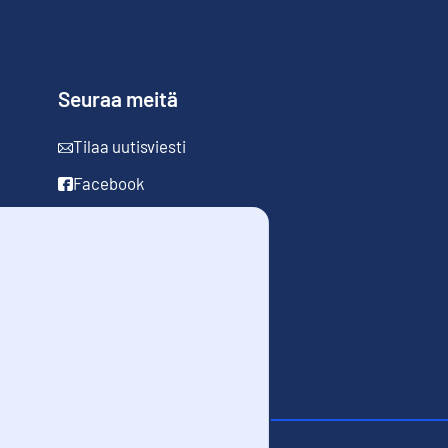
Seuraa meitä
Tilaa uutisviesti
Facebook
LinkedIn
YouTube
Instagram