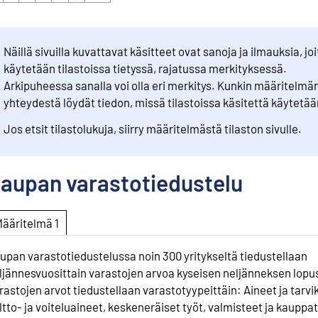
Näillä sivuilla kuvattavat käsitteet ovat sanoja ja ilmauksia, joi
käytetään tilastoissa tietyssä, rajatussa merkityksessä.
Arkipuheessa sanalla voi olla eri merkitys. Kunkin määritelmä
yhteydestä löydät tiedon, missä tilastoissa käsitettä käytetää
Jos etsit tilastolukuja, siirry määritelmästä tilaston sivulle.
aupan varastotiedustelu
Määritelmä 1
upan varastotiedustelussa noin 300 yritykseltä tiedustellaan
ljännesvuosittain varastojen arvoa kyseisen neljänneksen lopu
rastojen arvot tiedustellaan varastotyypeittäin: Aineet ja tarvi
ltto- ja voiteluaineet, keskeneräiset työt, valmisteet ja kauppa