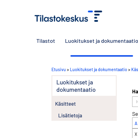
Tilastot
Luokitukset ja dokumentaati
Etusivu
>
Luokitukset ja dokumentaatio
>
Käs
Luokitukset ja
dokumentaatio
Ha
Käsitteet
Se
Lisätietoja
A
X