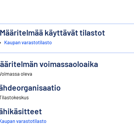
Määritelmää käyttävät tilastot
Kaupan varastotilasto
ääritelmän voimassaoloaika
Voimassa oleva
ähdeorganisaatio
Tilastokeskus
ähikäsitteet
Kaupan varastotilasto