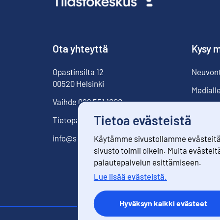
Ota yhteyttä
Kysy m
Opastinsilta
12
Neuvonta
00520
Helsinki
Mediall
Vaihde
029 551 1000
Tietoa evästeistä
Tietopalvelu
029 551 2220
info@stat.fi
Käytämme sivustollamme evästeitä. 
sivusto toimii oikein. Muita evästeit
palautepalvelun esittämiseen.
Lue lisää evästeistä.
Hyväksyn kaikki evästeet