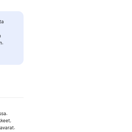
ta
n
n.
ssa.
kkeet,
tavarat.