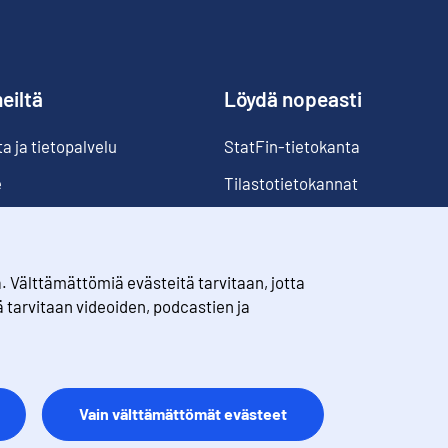
eiltä
Löydä nopeasti
 ja tietopalvelu
StatFin-tietokanta
e
Tilastotietokannat
Luokitukset
Suomi lukuina
Välttämättömiä evästeitä tarvitaan, jotta
Rahanarvonmuunnin
ä tarvitaan videoiden, podcastien ja
Tulevat julkaisut
Vain välttämättömät evästeet