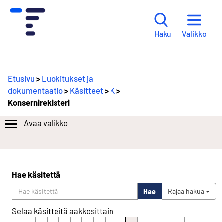
Valikko
Haku
Etusivu
>
Luokitukset ja
dokumentaatio
>
Käsitteet
>
K
>
Konsernirekisteri
Avaa valikko
Hae käsitettä
Hae
Rajaa hakua
Selaa käsitteitä aakkosittain