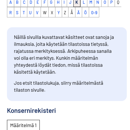
A
B
C
D
E
F
G
H
I
J
K
L
M
N
O
P
Q
R
S
T
U
V
W
X
Y
Z
Å
Ä
Ö
0-9
Näillä sivuilla kuvattavat käsitteet ovat sanoja ja
ilmauksia, joita käytetään tilastoissa tietyssä,
rajatussa merkityksessä. Arkipuheessa sanalla
voi olla eri merkitys. Kunkin määritelmän
yhteydestä löydät tiedon, missä tilastoissa
käsitettä käytetään.
Jos etsit tilastolukuja, siirry määritelmästä
tilaston sivulle.
Konsernirekisteri
Määritelmä 1