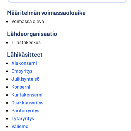
Määritelmän voimassaoloaika
Voimassa oleva
Lähdeorganisaatio
Tilastokeskus
Lähikäsitteet
Alakonserni
Emoyritys
Julkisyhteisö
Konserni
Kuntakonserni
Osakkuusyritys
Pariton yritys
Tytäryritys
Väliemo