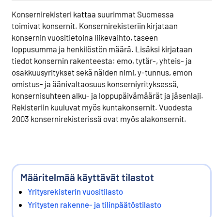
Konsernirekisteri kattaa suurimmat Suomessa
toimivat konsernit. Konsernirekisteriin kirjataan
konsernin vuositietoina liikevaihto, taseen
loppusumma ja henkilöstön määrä. Lisäksi kirjataan
tiedot konsernin rakenteesta: emo, tytär-, yhteis- ja
osakkuusyritykset sekä näiden nimi, y-tunnus, emon
omistus- ja äänivaltaosuus konserniyrityksessä,
konsernisuhteen alku- ja loppupäivämäärät ja jäsenlaji.
Rekisteriin kuuluvat myös kuntakonsernit. Vuodesta
2003 konsernirekisterissä ovat myös alakonsernit.
Määritelmää käyttävät tilastot
Yritysrekisterin vuositilasto
Yritysten rakenne- ja tilinpäätöstilasto