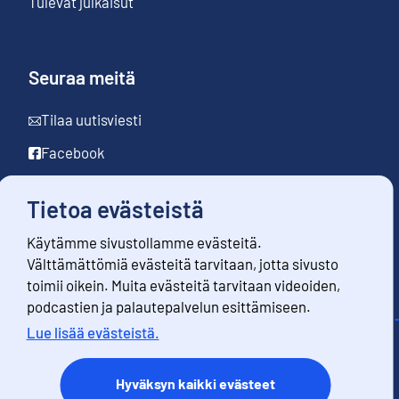
Tulevat julkaisut
Seuraa meitä
Tilaa uutisviesti
Facebook
LinkedIn
Tietoa evästeistä
YouTube
Käytämme sivustollamme evästeitä.
Instagram
Välttämättömiä evästeitä tarvitaan, jotta sivusto
toimii oikein. Muita evästeitä tarvitaan videoiden,
podcastien ja palautepalvelun esittämiseen.
Lue lisää evästeistä.
Yhteystiedot
Palaute
Hyväksyn kaikki evästeet
Käyttöehdot