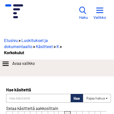
Valikko
Haku
Etusivu
>
Luokitukset ja
dokumentaatio
>
Käsitteet
>
K
>
Korkokulut
Avaa valikko
Hae käsitettä
Hae
Rajaa hakua
Selaa käsitteitä aakkosittain