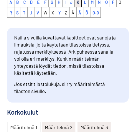
A
B
C
D
E
F
G
H
I
J
K
L
M
N
O
P
Q
R
S
T
U
V
W
X
Y
Z
Å
Ä
Ö
0-9
Näillä sivuilla kuvattavat käsitteet ovat sanoja ja
ilmauksia, joita käytetään tilastoissa tietyssä,
rajatussa merkityksessä. Arkipuheessa sanalla
voi olla eri merkitys. Kunkin määritelmän
yhteydestä löydät tiedon, missä tilastoissa
käsitettä käytetään.
Jos etsit tilastolukuja, siirry määritelmästä
tilaston sivulle.
Korkokulut
Määritelmä 1
Määritelmä 2
Määritelmä 3