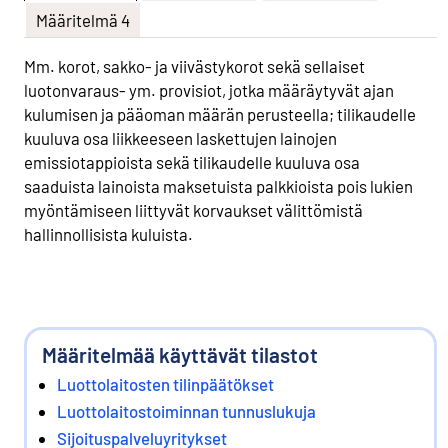
Määritelmä 4
Mm. korot, sakko- ja viivästykorot sekä sellaiset
luotonvaraus- ym. provisiot, jotka määräytyvät ajan
kulumisen ja pääoman määrän perusteella; tilikaudelle
kuuluva osa liikkeeseen laskettujen lainojen
emissiotappioista sekä tilikaudelle kuuluva osa
saaduista lainoista maksetuista palkkioista pois lukien
myöntämiseen liittyvät korvaukset välittömistä
hallinnollisista kuluista.
Määritelmää käyttävät tilastot
Luottolaitosten tilinpäätökset
Luottolaitostoiminnan tunnuslukuja
Sijoituspalveluyritykset