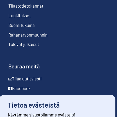
Tilastotietokannat
Luokitukset
Suomi lukuina
Rahanarvonmuunnin
Tulevat julkaisut
Seuraa meitä
Tilaa uutisviesti
Facebook
LinkedIn
Tietoa evästeistä
YouTube
Käytämme sivustollamme evästeitä.