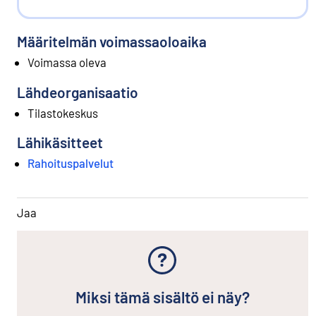
Määritelmän voimassaoloaika
Voimassa oleva
Lähdeorganisaatio
Tilastokeskus
Lähikäsitteet
Rahoituspalvelut
Jaa
Miksi tämä sisältö ei näy?