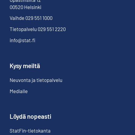
00520
Helsinki
Vaihde
029 551 1000
Tietopalvelu
029 551 2220
info@stat.fi
Kysy meiltä
Neuvonta ja tietopalvelu
Medialle
Löydä nopeasti
StatFin-tietokanta