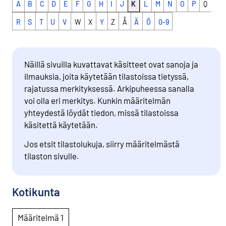
A
B
C
D
E
F
G
H
I
J
K
L
M
N
O
P
Q
R
S
T
U
V
W
X
Y
Z
Å
Ä
Ö
0-9
Näillä sivuilla kuvattavat käsitteet ovat sanoja ja
ilmauksia, joita käytetään tilastoissa tietyssä,
rajatussa merkityksessä. Arkipuheessa sanalla
voi olla eri merkitys. Kunkin määritelmän
yhteydestä löydät tiedon, missä tilastoissa
käsitettä käytetään.
Jos etsit tilastolukuja, siirry määritelmästä
tilaston sivulle.
Kotikunta
Määritelmä 1