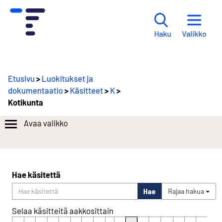
Valikko
Haku
Etusivu
>
Luokitukset ja
dokumentaatio
>
Käsitteet
>
K
>
Kotikunta
Avaa valikko
Hae käsitettä
Hae
Rajaa hakua
Selaa käsitteitä aakkosittain