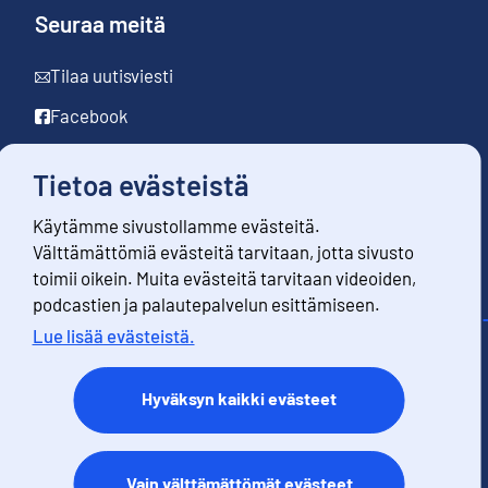
Seuraa meitä
Tilaa uutisviesti
Facebook
LinkedIn
Tietoa evästeistä
YouTube
Käytämme sivustollamme evästeitä.
Instagram
Välttämättömiä evästeitä tarvitaan, jotta sivusto
toimii oikein. Muita evästeitä tarvitaan videoiden,
podcastien ja palautepalvelun esittämiseen.
Lue lisää evästeistä.
Yhteystiedot
Palaute
Hyväksyn kaikki evästeet
Käyttöehdot
Tietosuoja
Saavutettavuus
Vain välttämättömät evästeet