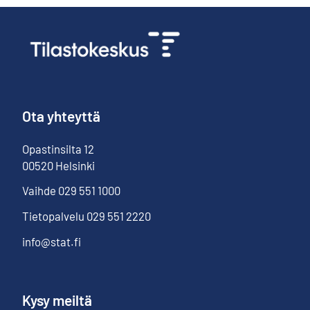
Ota yhteyttä
Opastinsilta
12
00520
Helsinki
Vaihde
029 551 1000
Tietopalvelu
029 551 2220
info@stat.fi
Kysy meiltä