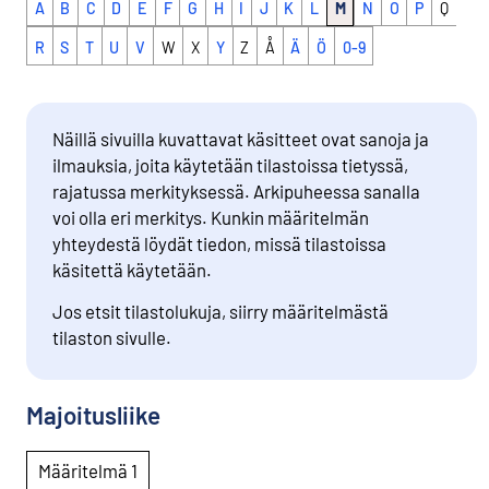
A
B
C
D
E
F
G
H
I
J
K
L
M
N
O
P
Q
R
S
T
U
V
W
X
Y
Z
Å
Ä
Ö
0-9
Näillä sivuilla kuvattavat käsitteet ovat sanoja ja
ilmauksia, joita käytetään tilastoissa tietyssä,
rajatussa merkityksessä. Arkipuheessa sanalla
voi olla eri merkitys. Kunkin määritelmän
yhteydestä löydät tiedon, missä tilastoissa
käsitettä käytetään.
Jos etsit tilastolukuja, siirry määritelmästä
tilaston sivulle.
Majoitusliike
Määritelmä 1