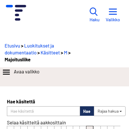
Valikko
Haku
Etusivu
>
Luokitukset ja
dokumentaatio
>
Käsitteet
>
M
>
Majoitusliike
Avaa valikko
Hae käsitettä
Hae
Rajaa hakua
Selaa käsitteitä aakkosittain