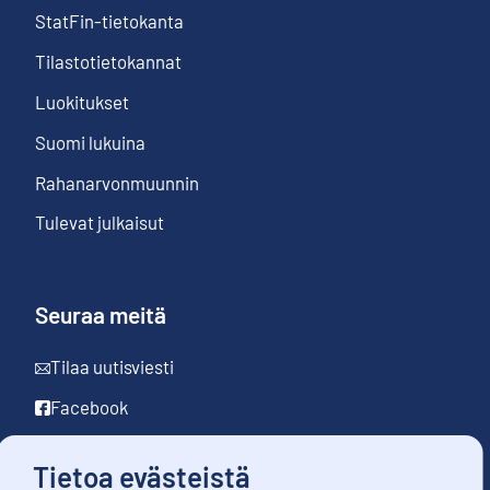
StatFin-tietokanta
Tilastotietokannat
Luokitukset
Suomi lukuina
Rahanarvonmuunnin
Tulevat julkaisut
Seuraa meitä
Tilaa uutisviesti
Facebook
LinkedIn
Tietoa evästeistä
YouTube