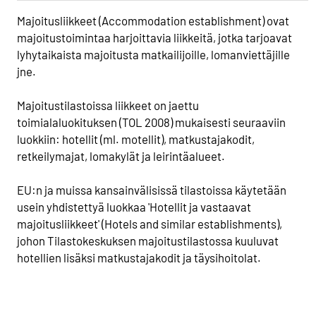
Majoitusliikkeet (Accommodation establishment) ovat
majoitustoimintaa harjoittavia liikkeitä, jotka tarjoavat
lyhytaikaista majoitusta matkailijoille, lomanviettäjille
jne.
Majoitustilastoissa liikkeet on jaettu
toimialaluokituksen (TOL 2008) mukaisesti seuraaviin
luokkiin: hotellit (ml. motellit), matkustajakodit,
retkeilymajat, lomakylät ja leirintäalueet.
EU:n ja muissa kansainvälisissä tilastoissa käytetään
usein yhdistettyä luokkaa 'Hotellit ja vastaavat
majoitusliikkeet' (Hotels and similar establishments),
johon Tilastokeskuksen majoitustilastossa kuuluvat
hotellien lisäksi matkustajakodit ja täysihoitolat.