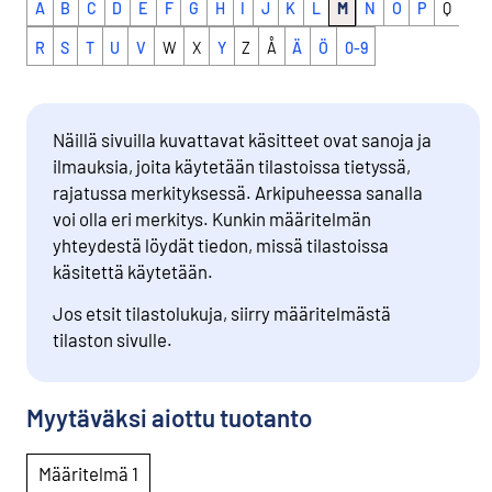
A
B
C
D
E
F
G
H
I
J
K
L
M
N
O
P
Q
R
S
T
U
V
W
X
Y
Z
Å
Ä
Ö
0-9
Näillä sivuilla kuvattavat käsitteet ovat sanoja ja
ilmauksia, joita käytetään tilastoissa tietyssä,
rajatussa merkityksessä. Arkipuheessa sanalla
voi olla eri merkitys. Kunkin määritelmän
yhteydestä löydät tiedon, missä tilastoissa
käsitettä käytetään.
Jos etsit tilastolukuja, siirry määritelmästä
tilaston sivulle.
Myytäväksi aiottu tuotanto
Määritelmä 1