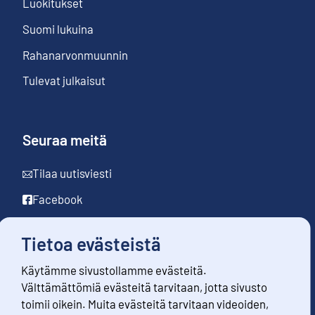
Luokitukset
Suomi lukuina
Rahanarvonmuunnin
Tulevat julkaisut
Seuraa meitä
Tilaa uutisviesti
Facebook
LinkedIn
Tietoa evästeistä
YouTube
Käytämme sivustollamme evästeitä.
Instagram
Välttämättömiä evästeitä tarvitaan, jotta sivusto
toimii oikein. Muita evästeitä tarvitaan videoiden,