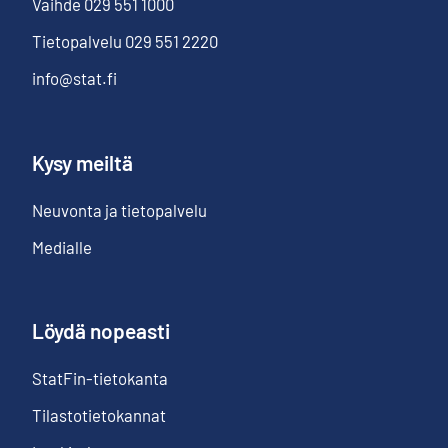
Vaihde
029 551 1000
Tietopalvelu
029 551 2220
info@stat.fi
Kysy meiltä
Neuvonta ja tietopalvelu
Medialle
Löydä nopeasti
StatFin-tietokanta
Tilastotietokannat