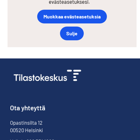
evästeasetuksesi.
Muokkaa evästeasetuksia
Sulje
Ota yhteyttä
Opastinsilta
12
00520
Helsinki