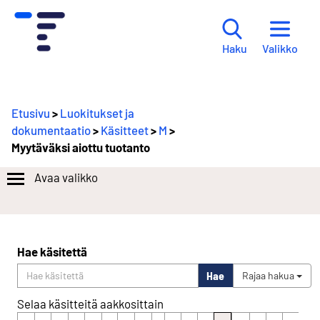
Valikko
Haku
Etusivu
>
Luokitukset ja
dokumentaatio
>
Käsitteet
>
M
>
Myytäväksi aiottu tuotanto
Avaa valikko
Hae käsitettä
Hae
Rajaa hakua
Selaa käsitteitä aakkosittain