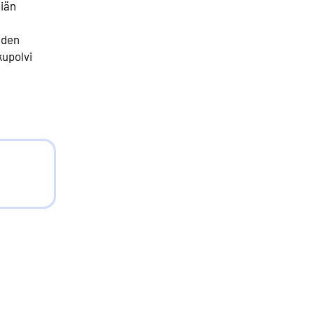
 iän
hden
kupolvi