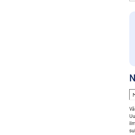
N
Vä
Uu
il
su