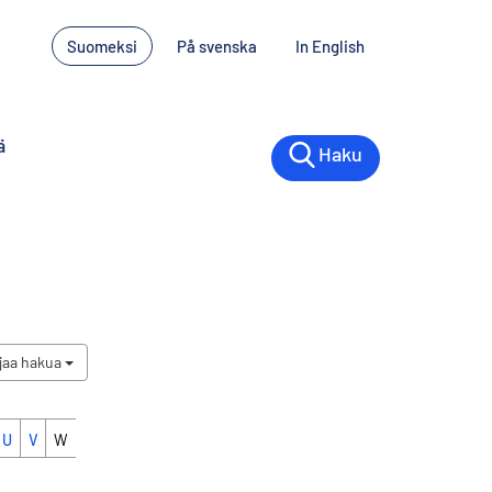
Suomeksi
På svenska
In English
ä
Haku
jaa hakua
U
V
W