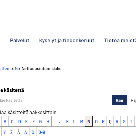
o
Palvelut
Kyselyt ja tiedonkeruut
Tietoa meist
itteet
>
N
> Nettouusiutumisluku
e käsitettä
Hae
Ra
laa käsitteitä aakkosittain
B
C
D
E
F
G
H
I
J
K
L
M
N
O
P
Q
R
S
T
Y
Z
Å
Ä
Ö
0-9