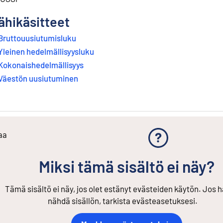
ähikäsitteet
Bruttouusiutumisluku
Yleinen hedelmällisyysluku
Kokonaishedelmällisyys
Väestön uusiutuminen
aa
Miksi tämä sisältö ei näy?
Tämä sisältö ei näy, jos olet estänyt evästeiden käytön. Jos h
nähdä sisällön, tarkista evästeasetuksesi.