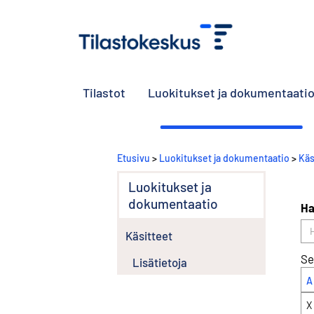
Tilastot
Luokitukset ja dokumentaati
Etusivu
>
Luokitukset ja dokumentaatio
>
Käs
Luokitukset ja
dokumentaatio
Ha
Käsitteet
Se
Lisätietoja
A
X