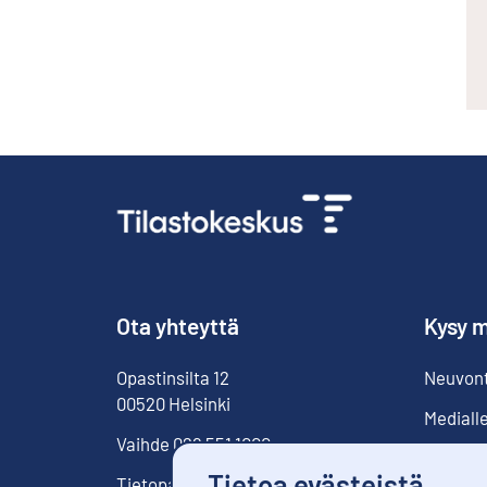
Ota yhteyttä
Kysy m
Opastinsilta
12
Neuvonta
00520
Helsinki
Mediall
Vaihde
029 551 1000
Tietoa evästeistä
Tietopalvelu
029 551 2220