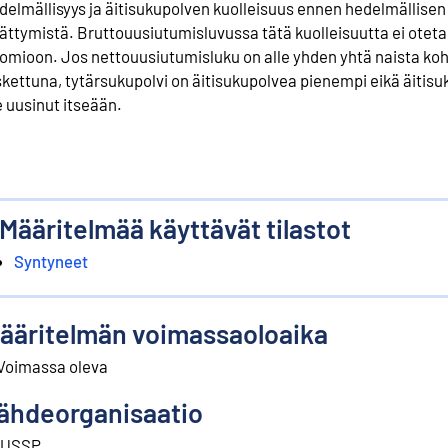
delmällisyys ja äitisukupolven kuolleisuus ennen hedelmällisen
ättymistä. Bruttouusiutumisluvussa tätä kuolleisuutta ei oteta
omioon. Jos nettouusiutumisluku on alle yhden yhtä naista ko
skettuna, tytärsukupolvi on äitisukupolvea pienempi eikä äitisu
e uusinut itseään.
Määritelmää käyttävät tilastot
Syntyneet
ääritelmän voimassaoloaika
Voimassa oleva
ähdeorganisaatio
IUSSP