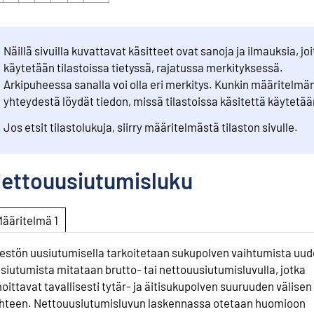
Näillä sivuilla kuvattavat käsitteet ovat sanoja ja ilmauksia, joi
käytetään tilastoissa tietyssä, rajatussa merkityksessä.
Arkipuheessa sanalla voi olla eri merkitys. Kunkin määritelmä
yhteydestä löydät tiedon, missä tilastoissa käsitettä käytetää
Jos etsit tilastolukuja, siirry määritelmästä tilaston sivulle.
ettouusiutumisluku
Määritelmä 1
estön uusiutumisella tarkoitetaan sukupolven vaihtumista uud
siutumista mitataan brutto- tai nettouusiutumisluvulla, jotka
moittavat tavallisesti tytär- ja äitisukupolven suuruuden välisen
hteen. Nettouusiutumisluvun laskennassa otetaan huomioon