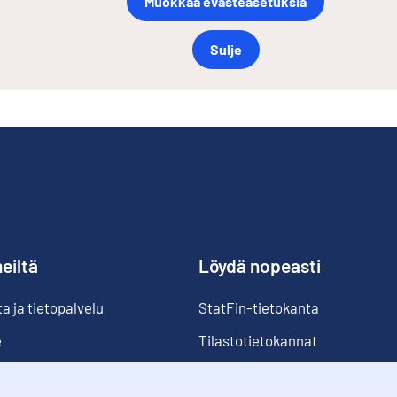
Muokkaa evästeasetuksia
Sulje
eiltä
Löydä nopeasti
 ja tietopalvelu
StatFin-tietokanta
e
Tilastotietokannat
Luokitukset