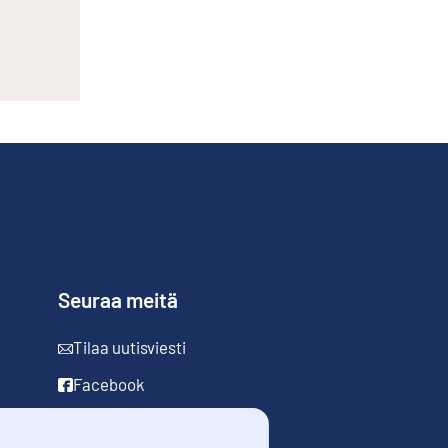
Seuraa meitä
Tilaa uutisviesti
Facebook
LinkedIn