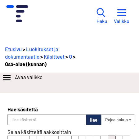
Valikko
Haku
Etusivu
>
Luokitukset ja
dokumentaatio
>
Käsitteet
>
O
>
Osa-alue (kunnan)
Avaa valikko
Hae käsitettä
Hae
Rajaa hakua
Selaa käsitteitä aakkosittain