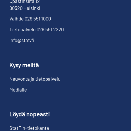
Opastinsilta
12
00520
Helsinki
Vaihde
029 551 1000
Tietopalvelu
029 551 2220
info@stat.fi
Kysy meiltä
Neuvonta ja tietopalvelu
Medialle
Löydä nopeasti
StatFin-tietokanta