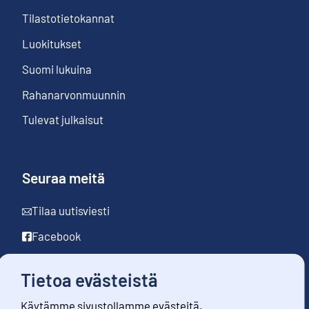
Tilastotietokannat
Luokitukset
Suomi lukuina
Rahanarvonmuunnin
Tulevat julkaisut
Seuraa meitä
Tilaa uutisviesti
Facebook
LinkedIn
Tietoa evästeistä
YouTube
Käytämme sivustollamme evästeitä.