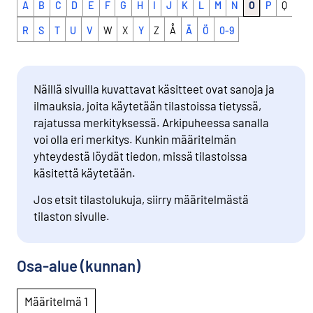
A
B
C
D
E
F
G
H
I
J
K
L
M
N
O
P
Q
R
S
T
U
V
W
X
Y
Z
Å
Ä
Ö
0-9
Näillä sivuilla kuvattavat käsitteet ovat sanoja ja
ilmauksia, joita käytetään tilastoissa tietyssä,
rajatussa merkityksessä. Arkipuheessa sanalla
voi olla eri merkitys. Kunkin määritelmän
yhteydestä löydät tiedon, missä tilastoissa
käsitettä käytetään.
Jos etsit tilastolukuja, siirry määritelmästä
tilaston sivulle.
Osa-alue (kunnan)
Määritelmä 1