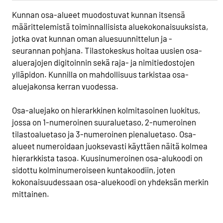
Kunnan osa-alueet muodostuvat kunnan itsensä
määrittelemistä toiminnallisista aluekokonaisuuksista,
jotka ovat kunnan oman aluesuunnittelun ja -
seurannan pohjana. Tilastokeskus hoitaa uusien osa-
aluerajojen digitoinnin sekä raja- ja nimitiedostojen
ylläpidon. Kunnilla on mahdollisuus tarkistaa osa-
aluejakonsa kerran vuodessa.
Osa-aluejako on hierarkkinen kolmitasoinen luokitus,
jossa on 1-numeroinen suuraluetaso, 2-numeroinen
tilastoaluetaso ja 3-numeroinen pienaluetaso. Osa-
alueet numeroidaan juoksevasti käyttäen näitä kolmea
hierarkkista tasoa. Kuusinumeroinen osa-alukoodi on
sidottu kolminumeroiseen kuntakoodiin, joten
kokonaisuudessaan osa-aluekoodi on yhdeksän merkin
mittainen.