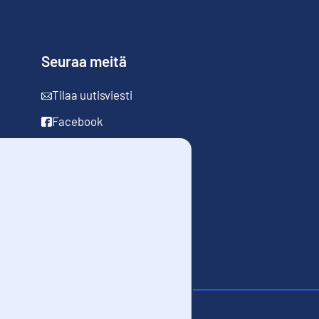
Seuraa meitä
Tilaa uutisviesti
Facebook
LinkedIn
YouTube
Instagram
sta
Evästeet