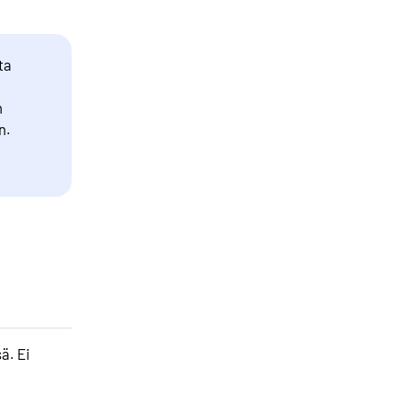
ta
n
n.
ä. Ei