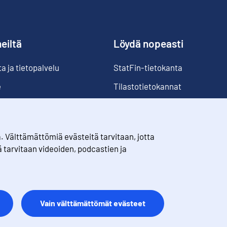
eiltä
Löydä nopeasti
 ja tietopalvelu
StatFin-tietokanta
e
Tilastotietokannat
Luokitukset
Suomi lukuina
Välttämättömiä evästeitä tarvitaan, jotta
Rahanarvonmuunnin
ä tarvitaan videoiden, podcastien ja
Tulevat julkaisut
Vain välttämättömät evästeet
t
Palaute
Käyttöehdot
Tietosuoja
Saavutettavuus
Tietoa sivusto