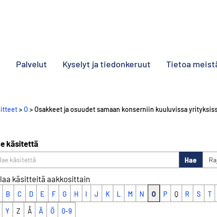
o
Palvelut
Kyselyt ja tiedonkeruut
Tietoa meist
itteet
>
O
> Osakkeet ja osuudet samaan konserniin kuuluvissa yrityksis
e käsitettä
Hae
Ra
laa käsitteitä aakkosittain
B
C
D
E
F
G
H
I
J
K
L
M
N
O
P
Q
R
S
T
Y
Z
Å
Ä
Ö
0-9