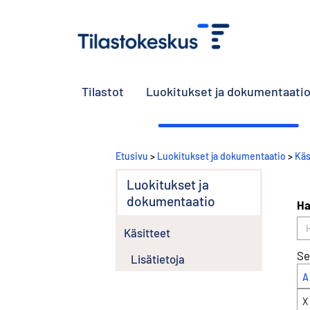
Tilastot
Luokitukset ja dokumentaati
Etusivu
>
Luokitukset ja dokumentaatio
>
Käs
Luokitukset ja
dokumentaatio
Ha
Käsitteet
Se
Lisätietoja
A
X