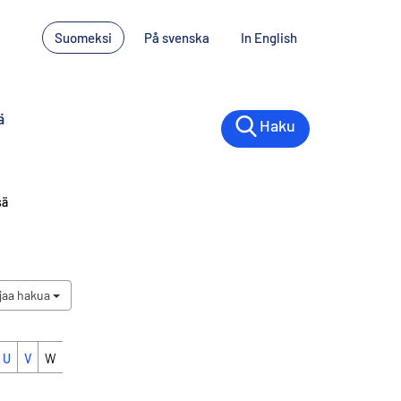
Suomeksi
På svenska
In English
ä
Haku
sä
jaa hakua
U
V
W