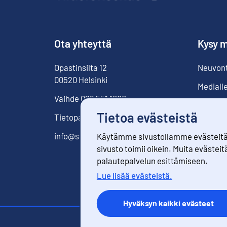
Ota yhteyttä
Kysy m
Opastinsilta
12
Neuvonta
00520
Helsinki
Mediall
Vaihde
029 551 1000
Tietoa evästeistä
Tietopalvelu
029 551 2220
info@stat.fi
Käytämme sivustollamme evästeitä. 
sivusto toimii oikein. Muita evästeit
palautepalvelun esittämiseen.
Lue lisää evästeistä.
Hyväksyn kaikki evästeet
Yhteystiedo