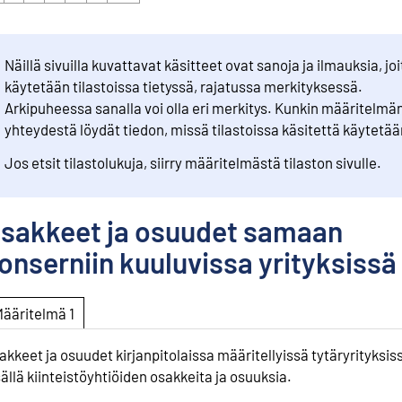
Näillä sivuilla kuvattavat käsitteet ovat sanoja ja ilmauksia, joi
käytetään tilastoissa tietyssä, rajatussa merkityksessä.
Arkipuheessa sanalla voi olla eri merkitys. Kunkin määritelmä
yhteydestä löydät tiedon, missä tilastoissa käsitettä käytetää
Jos etsit tilastolukuja, siirry määritelmästä tilaston sivulle.
sakkeet ja osuudet samaan
onserniin kuuluvissa yrityksissä
Määritelmä 1
akkeet ja osuudet kirjanpitolaissa määritellyissä tytäryrityksiss
sällä kiinteistöyhtiöiden osakkeita ja osuuksia.