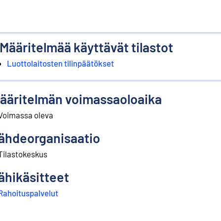
Määritelmää käyttävät tilastot
Luottolaitosten tilinpäätökset
ääritelmän voimassaoloaika
Voimassa oleva
ähdeorganisaatio
Tilastokeskus
ähikäsitteet
Rahoituspalvelut