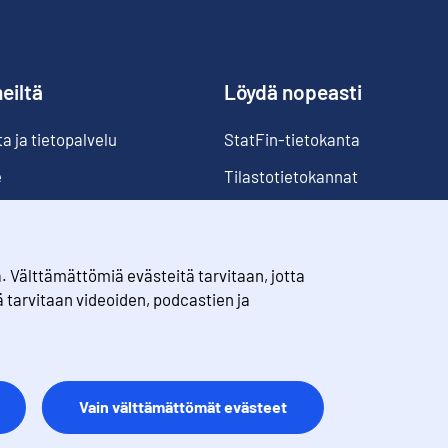
eiltä
Löydä nopeasti
 ja tietopalvelu
StatFin-tietokanta
e
Tilastotietokannat
Luokitukset
Suomi lukuina
Välttämättömiä evästeitä tarvitaan, jotta
Rahanarvonmuunnin
ä tarvitaan videoiden, podcastien ja
Tulevat julkaisut
Vain välttämättömät evästeet