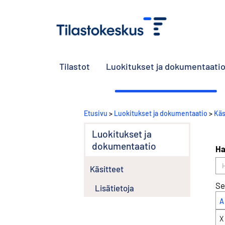
Tilastot
Luokitukset ja dokumentaati
Etusivu
>
Luokitukset ja dokumentaatio
>
Käs
Luokitukset ja
dokumentaatio
Ha
Käsitteet
Se
Lisätietoja
A
X