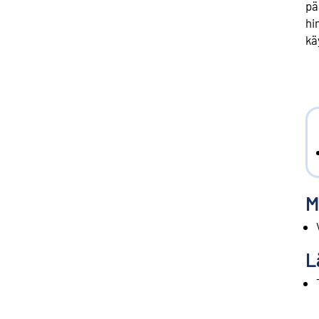
pä
hi
kä
M
L