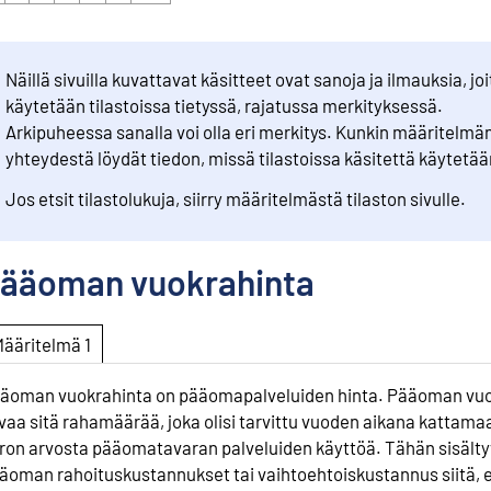
Näillä sivuilla kuvattavat käsitteet ovat sanoja ja ilmauksia, joi
käytetään tilastoissa tietyssä, rajatussa merkityksessä.
Arkipuheessa sanalla voi olla eri merkitys. Kunkin määritelmä
yhteydestä löydät tiedon, missä tilastoissa käsitettä käytetää
Jos etsit tilastolukuja, siirry määritelmästä tilaston sivulle.
ääoman vuokrahinta
Määritelmä 1
äoman vuokrahinta on pääomapalveluiden hinta. Pääoman vuo
vaa sitä rahamäärää, joka olisi tarvittu vuoden aikana kattama
ron arvosta pääomatavaran palveluiden käyttöä. Tähän sisälty
äoman rahoituskustannukset tai vaihtoehtoiskustannus siitä, 