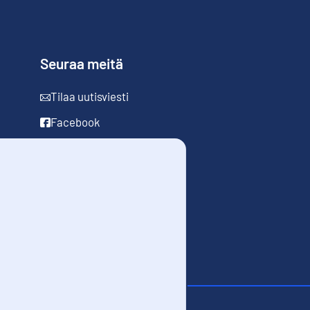
Seuraa meitä
Tilaa uutisviesti
Facebook
LinkedIn
YouTube
Instagram