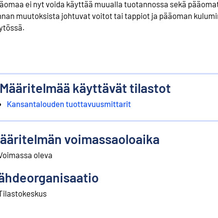
äomaa ei nyt voida käyttää muualla tuotannossa sekä pääoma
nnan muutoksista johtuvat voitot tai tappiot ja pääoman kulum
ytössä.
Määritelmää käyttävät tilastot
Kansantalouden tuottavuusmittarit
ääritelmän voimassaoloaika
Voimassa oleva
ähdeorganisaatio
Tilastokeskus