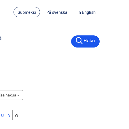
Suomeksi
På svenska
In English
ä
Haku
jaa hakua
U
V
W