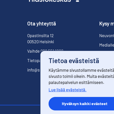
Ota yhteyttä
Kysy m
Opastinsilta
12
Neuvonta
00520
Helsinki
Mediall
Vaihde
029 551 1000
Tietoa evästeistä
Tietopalvelu
029 551 2220
info@stat.fi
Käytämme sivustollamme evästeitä. 
sivusto toimii oikein. Muita evästeit
palautepalvelun esittämiseen.
Lue lisää evästeistä.
Hyväksyn kaikki evästeet