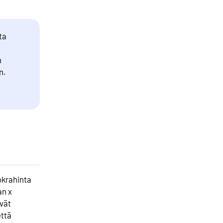
ta
n
n.
krahinta
an x
vät
että