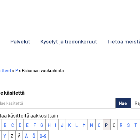
o
Palvelut
Kyselyt ja tiedonkeruut
Tietoa meist
itteet
>
P
> Pääoman vuokrahinta
e käsitettä
Hae
Ra
laa käsitteitä aakkosittain
B
C
D
E
F
G
H
I
J
K
L
M
N
O
P
Q
R
S
T
Y
Z
Å
Ä
Ö
0-9