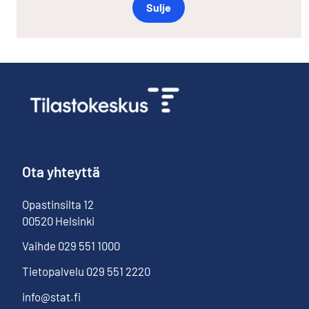
Sulje
Ota yhteyttä
Opastinsilta
12
00520
Helsinki
Vaihde
029 551 1000
Tietopalvelu
029 551 2220
info@stat.fi