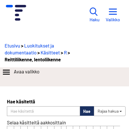
Valikko
Haku
Etusivu
>
Luokitukset ja
dokumentaatio
>
Käsitteet
>
R
>
Reittiliikenne, lentoliikenne
Avaa valikko
Hae käsitettä
Hae
Rajaa hakua
Selaa käsitteitä aakkosittain