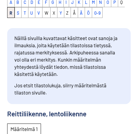
A
B
C
D
E
F
G
H
I
J
K
L
M
N
O
P
Q
R
S
T
U
V
W
X
Y
Z
Å
Ä
Ö
0-9
Näillä sivuilla kuvattavat käsitteet ovat sanoja ja
ilmauksia, joita käytetään tilastoissa tietyssä,
rajatussa merkityksessä. Arkipuheessa sanalla
voi olla eri merkitys. Kunkin määritelmän
yhteydestä löydät tiedon, missä tilastoissa
käsitettä käytetään.
Jos etsit tilastolukuja, siirry määritelmästä
tilaston sivulle.
Reittiliikenne, lentoliikenne
Määritelmä 1