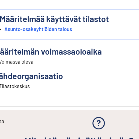
Määritelmää käyttävät tilastot
Asunto-osakeyhtiöiden talous
ääritelmän voimassaoloaika
Voimassa oleva
ähdeorganisaatio
Tilastokeskus
aa