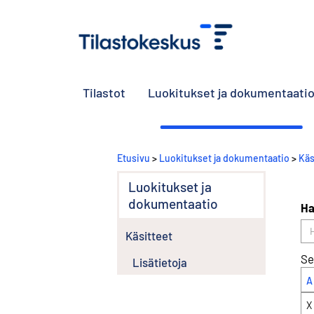
Tilastot
Luokitukset ja dokumentaati
Etusivu
>
Luokitukset ja dokumentaatio
>
Käs
Luokitukset ja
dokumentaatio
Ha
Käsitteet
Se
Lisätietoja
A
X