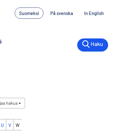
Suomeksi
På svenska
In English
ä
Haku
jaa hakua
U
V
W