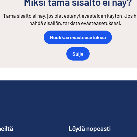
Miksi tämä sisältö ei näy?
Tämä sisältö ei näy, jos olet estänyt evästeiden käytön. Jos h
nähdä sisällön, tarkista evästeasetuksesi.
Muokkaa evästeasetuksia
Sulje
eiltä
Löydä nopeasti