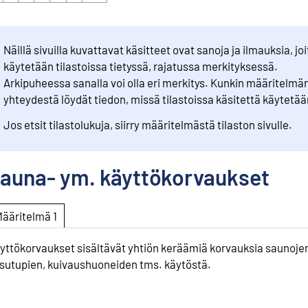
Näillä sivuilla kuvattavat käsitteet ovat sanoja ja ilmauksia, joi
käytetään tilastoissa tietyssä, rajatussa merkityksessä.
Arkipuheessa sanalla voi olla eri merkitys. Kunkin määritelmä
yhteydestä löydät tiedon, missä tilastoissa käsitettä käytetää
Jos etsit tilastolukuja, siirry määritelmästä tilaston sivulle.
auna- ym. käyttökorvaukset
Määritelmä 1
yttökorvaukset sisältävät yhtiön keräämiä korvauksia saunoje
sutupien, kuivaushuoneiden tms. käytöstä.