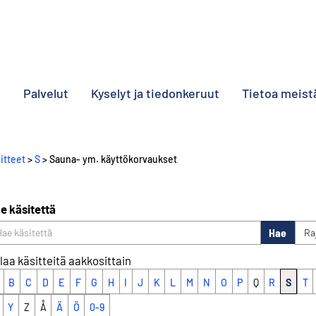
o
Palvelut
Kyselyt ja tiedonkeruut
Tietoa meist
itteet
>
S
> Sauna- ym. käyttökorvaukset
e käsitettä
Hae
Ra
laa käsitteitä aakkosittain
B
C
D
E
F
G
H
I
J
K
L
M
N
O
P
Q
R
S
T
Y
Z
Å
Ä
Ö
0-9