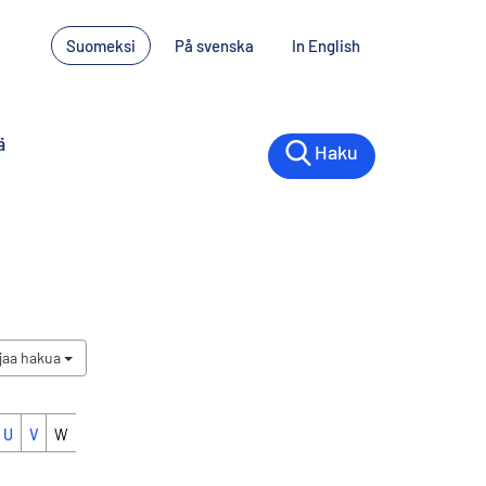
Suomeksi
På svenska
In English
ä
Haku
jaa hakua
U
V
W