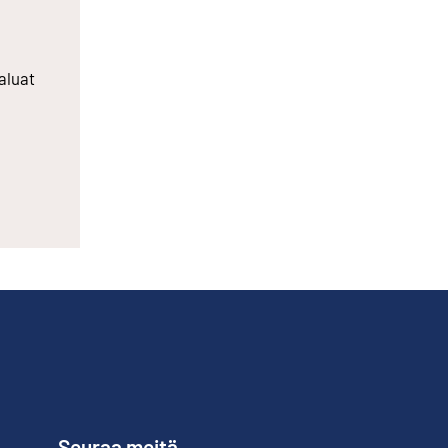
aluat
Seuraa meitä