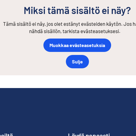
Miksi tämä sisältö ei näy?
Tämä sisältö ei näy, jos olet estänyt evästeiden käytön. Jos h
nähdä sisällön, tarkista evästeasetuksesi.
Muokkaa evästeasetuksia
Sulje
eiltä
Löydä nopeasti