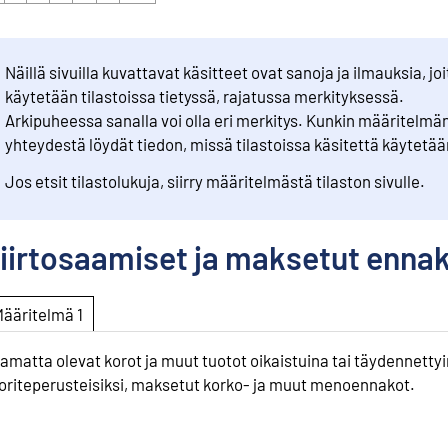
Näillä sivuilla kuvattavat käsitteet ovat sanoja ja ilmauksia, joi
käytetään tilastoissa tietyssä, rajatussa merkityksessä.
Arkipuheessa sanalla voi olla eri merkitys. Kunkin määritelmä
yhteydestä löydät tiedon, missä tilastoissa käsitettä käytetää
Jos etsit tilastolukuja, siirry määritelmästä tilaston sivulle.
iirtosaamiset ja maksetut enna
Määritelmä 1
amatta olevat korot ja muut tuotot oikaistuina tai täydennetty
oriteperusteisiksi, maksetut korko- ja muut menoennakot.