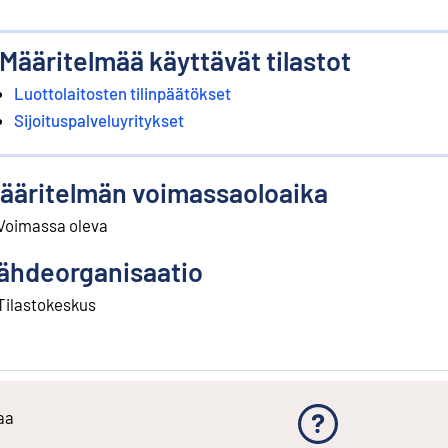
Määritelmää käyttävät tilastot
Luottolaitosten tilinpäätökset
Sijoituspalveluyritykset
ääritelmän voimassaoloaika
Voimassa oleva
ähdeorganisaatio
Tilastokeskus
aa