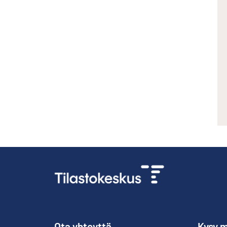
Ota yhteyttä
Kysy m