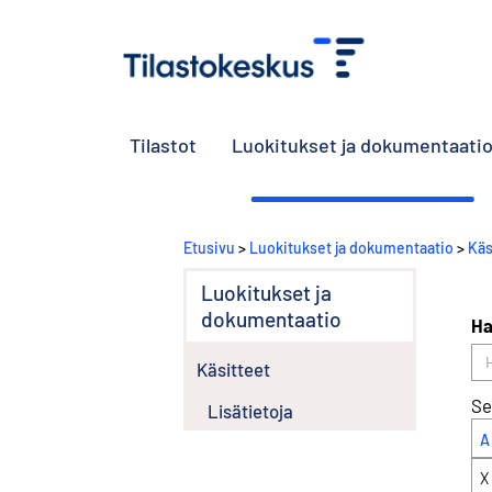
Tilastot
Luokitukset ja dokumentaati
Etusivu
>
Luokitukset ja dokumentaatio
>
Käs
Luokitukset ja
dokumentaatio
Ha
Käsitteet
Se
Lisätietoja
A
X