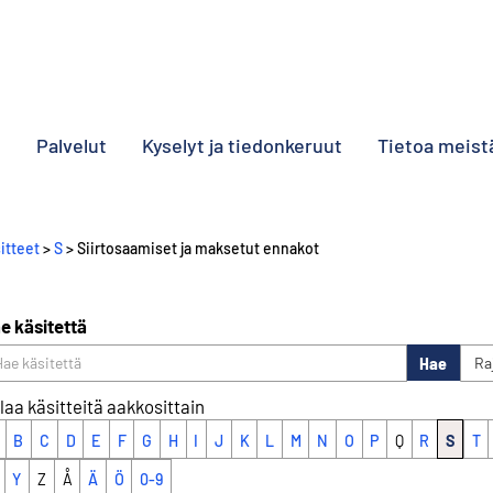
o
Palvelut
Kyselyt ja tiedonkeruut
Tietoa meist
itteet
>
S
> Siirtosaamiset ja maksetut ennakot
e käsitettä
Hae
Ra
laa käsitteitä aakkosittain
B
C
D
E
F
G
H
I
J
K
L
M
N
O
P
Q
R
S
T
Y
Z
Å
Ä
Ö
0-9