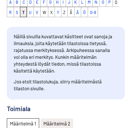
A
B
C
D
E
F
G
H
I
J
K
L
M
N
O
P
Q
R
S
T
U
V
W
X
Y
Z
Å
Ä
Ö
0-9
Näillä sivuilla kuvattavat käsitteet ovat sanoja ja
ilmauksia, joita käytetään tilastoissa tietyssä,
rajatussa merkityksessä. Arkipuheessa sanalla
voi olla eri merkitys. Kunkin määritelmän
yhteydestä löydät tiedon, missä tilastoissa
käsitettä käytetään.
Jos etsit tilastolukuja, siirry määritelmästä
tilaston sivulle.
Toimiala
Määritelmä 1
Määritelmä 2