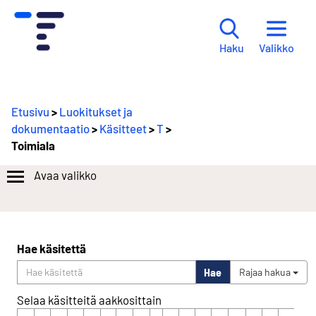
Valikko
Haku
Etusivu
>
Luokitukset ja
dokumentaatio
>
Käsitteet
>
T
>
Toimiala
Avaa valikko
Hae käsitettä
Hae
Rajaa hakua
Selaa käsitteitä aakkosittain