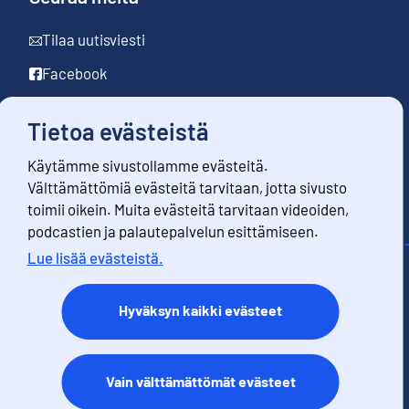
Tilaa uutisviesti
Facebook
LinkedIn
Tietoa evästeistä
YouTube
Käytämme sivustollamme evästeitä.
Instagram
Välttämättömiä evästeitä tarvitaan, jotta sivusto
toimii oikein. Muita evästeitä tarvitaan videoiden,
podcastien ja palautepalvelun esittämiseen.
Lue lisää evästeistä.
Yhteystiedot
Palaute
Hyväksyn kaikki evästeet
Käyttöehdot
Tietosuoja
Saavutettavuus
Vain välttämättömät evästeet
Tietoa sivustosta