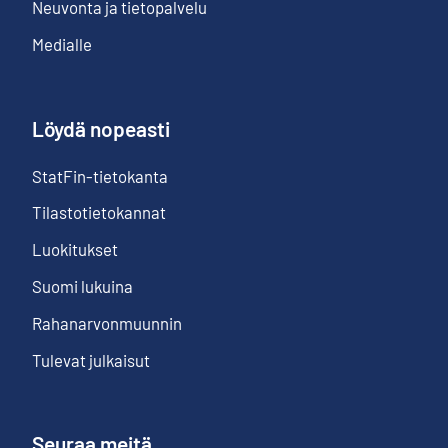
Neuvonta ja tietopalvelu
Medialle
Löydä nopeasti
StatFin-tietokanta
Tilastotietokannat
Luokitukset
Suomi lukuina
Rahanarvonmuunnin
Tulevat julkaisut
Seuraa meitä