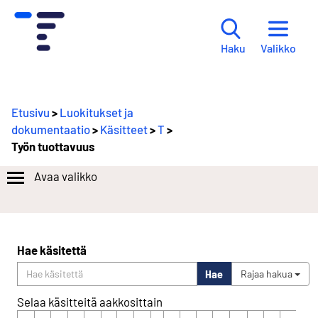
Valikko
Haku
Etusivu
>
Luokitukset ja
dokumentaatio
>
Käsitteet
>
T
>
Työn tuottavuus
Avaa valikko
Hae käsitettä
Hae
Rajaa hakua
Selaa käsitteitä aakkosittain