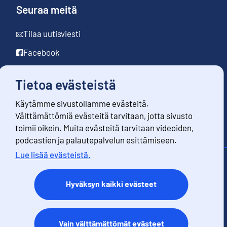
Seuraa meitä
Tilaa uutisviesti
Facebook
LinkedIn
Tietoa evästeistä
YouTube
Käytämme sivustollamme evästeitä.
Instagram
Välttämättömiä evästeitä tarvitaan, jotta sivusto
toimii oikein. Muita evästeitä tarvitaan videoiden,
podcastien ja palautepalvelun esittämiseen.
Lue lisää evästeistä.
Yhteystiedot
Palaute
Hyväksyn kaikki evästeet
Käyttöehdot
Tietosuoja
Saavutettavuus
Vain välttämättömät evästeet