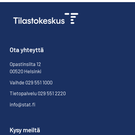
Ota yhteyttä
Opastinsilta
12
00520
Helsinki
Vaihde
029 551 1000
Tietopalvelu
029 551 2220
info@stat.fi
Kysy meiltä