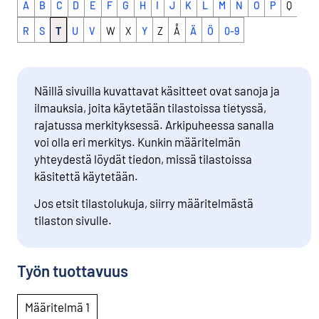
A
B
C
D
E
F
G
H
I
J
K
L
M
N
O
P
Q
R
S
T
U
V
W
X
Y
Z
Å
Ä
Ö
0-9
Näillä sivuilla kuvattavat käsitteet ovat sanoja ja
ilmauksia, joita käytetään tilastoissa tietyssä,
rajatussa merkityksessä. Arkipuheessa sanalla
voi olla eri merkitys. Kunkin määritelmän
yhteydestä löydät tiedon, missä tilastoissa
käsitettä käytetään.
Jos etsit tilastolukuja, siirry määritelmästä
tilaston sivulle.
Työn tuottavuus
Määritelmä 1