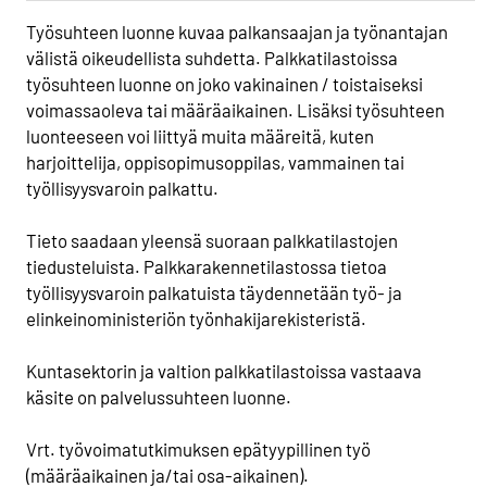
Työsuhteen luonne kuvaa palkansaajan ja työnantajan
välistä oikeudellista suhdetta. Palkkatilastoissa
työsuhteen luonne on joko vakinainen / toistaiseksi
voimassaoleva tai määräaikainen. Lisäksi työsuhteen
luonteeseen voi liittyä muita määreitä, kuten
harjoittelija, oppisopimusoppilas, vammainen tai
työllisyysvaroin palkattu.
Tieto saadaan yleensä suoraan palkkatilastojen
tiedusteluista. Palkkarakennetilastossa tietoa
työllisyysvaroin palkatuista täydennetään työ- ja
elinkeinoministeriön työnhakijarekisteristä.
Kuntasektorin ja valtion palkkatilastoissa vastaava
käsite on palvelussuhteen luonne.
Vrt. työvoimatutkimuksen epätyypillinen työ
(määräaikainen ja/tai osa-aikainen).