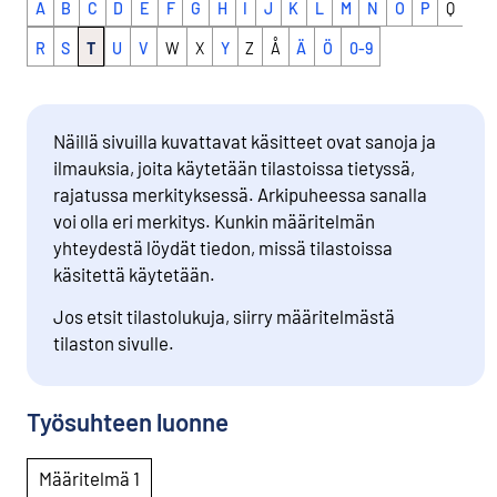
A
B
C
D
E
F
G
H
I
J
K
L
M
N
O
P
Q
R
S
T
U
V
W
X
Y
Z
Å
Ä
Ö
0-9
Näillä sivuilla kuvattavat käsitteet ovat sanoja ja
ilmauksia, joita käytetään tilastoissa tietyssä,
rajatussa merkityksessä. Arkipuheessa sanalla
voi olla eri merkitys. Kunkin määritelmän
yhteydestä löydät tiedon, missä tilastoissa
käsitettä käytetään.
Jos etsit tilastolukuja, siirry määritelmästä
tilaston sivulle.
Työsuhteen luonne
Määritelmä 1