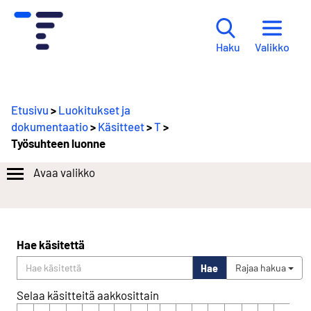
Valikko
Haku
Etusivu
>
Luokitukset ja
dokumentaatio
>
Käsitteet
>
T
>
Työsuhteen luonne
Avaa valikko
Hae käsitettä
Hae
Rajaa hakua
Selaa käsitteitä aakkosittain