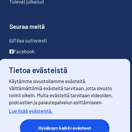
Tulevat julkaisut
Seuraa meitä
Tilaa uutisviesti
Facebook
LinkedIn
Tietoa evästeistä
YouTube
Käytämme sivustollamme evästeitä.
Instagram
Välttämättömiä evästeitä tarvitaan, jotta sivusto
toimii oikein. Muita evästeitä tarvitaan videoiden,
podcastien ja palautepalvelun esittämiseen.
Lue lisää evästeistä.
Yhteystiedot
Palaute
Hyväksyn kaikki evästeet
Käyttöehdot