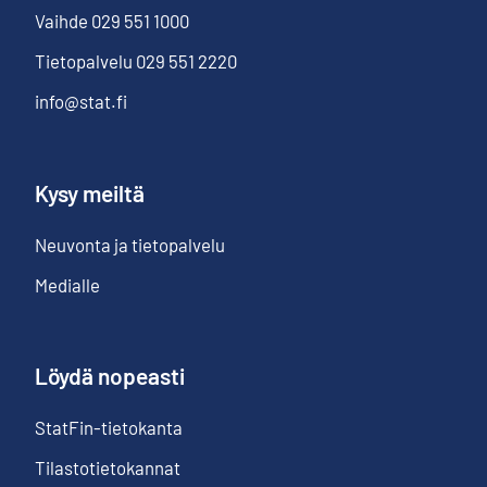
Vaihde
029 551 1000
Tietopalvelu
029 551 2220
info@stat.fi
Kysy meiltä
Neuvonta ja tietopalvelu
Medialle
Löydä nopeasti
StatFin-tietokanta
Tilastotietokannat