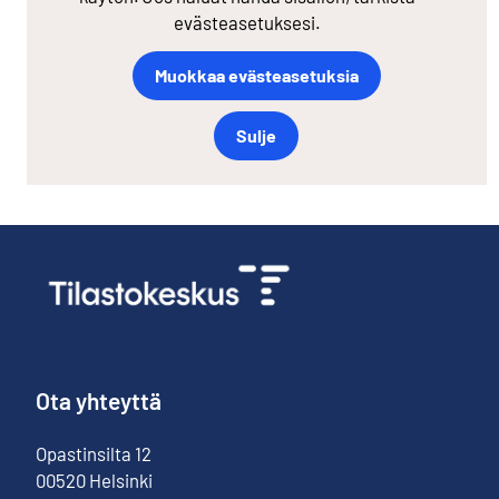
evästeasetuksesi.
Muokkaa evästeasetuksia
Sulje
Ota yhteyttä
Opastinsilta
12
00520
Helsinki