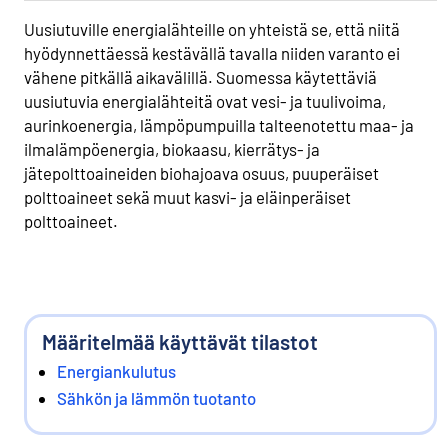
Uusiutuville energialähteille on yhteistä se, että niitä
hyödynnettäessä kestävällä tavalla niiden varanto ei
vähene pitkällä aikavälillä. Suomessa käytettäviä
uusiutuvia energialähteitä ovat vesi- ja tuulivoima,
aurinkoenergia, lämpöpumpuilla talteenotettu maa- ja
ilmalämpöenergia, biokaasu, kierrätys- ja
jätepolttoaineiden biohajoava osuus, puuperäiset
polttoaineet sekä muut kasvi- ja eläinperäiset
polttoaineet.
Määritelmää käyttävät tilastot
Energiankulutus
Sähkön ja lämmön tuotanto