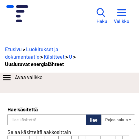
Valikko
Haku
Etusivu
>
Luokitukset ja
dokumentaatio
>
Käsitteet
>
U
>
Uusiutuvat energialähteet
Avaa valikko
Hae käsitettä
Hae
Rajaa hakua
Selaa käsitteitä aakkosittain