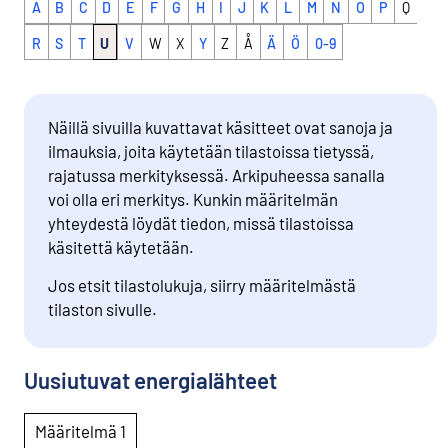
A
B
C
D
E
F
G
H
I
J
K
L
M
N
O
P
Q
R
S
T
U
V
W
X
Y
Z
Å
Ä
Ö
0-9
Näillä sivuilla kuvattavat käsitteet ovat sanoja ja
ilmauksia, joita käytetään tilastoissa tietyssä,
rajatussa merkityksessä. Arkipuheessa sanalla
voi olla eri merkitys. Kunkin määritelmän
yhteydestä löydät tiedon, missä tilastoissa
käsitettä käytetään.
Jos etsit tilastolukuja, siirry määritelmästä
tilaston sivulle.
Uusiutuvat energialähteet
Määritelmä 1