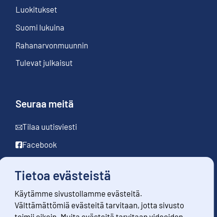
Luokitukset
Suomi lukuina
Rahanarvonmuunnin
Tulevat julkaisut
Seuraa meitä
Tilaa uutisviesti
Facebook
LinkedIn
Tietoa evästeistä
YouTube
Käytämme sivustollamme evästeitä.
Instagram
Välttämättömiä evästeitä tarvitaan, jotta sivusto
toimii oikein. Muita evästeitä tarvitaan videoiden,