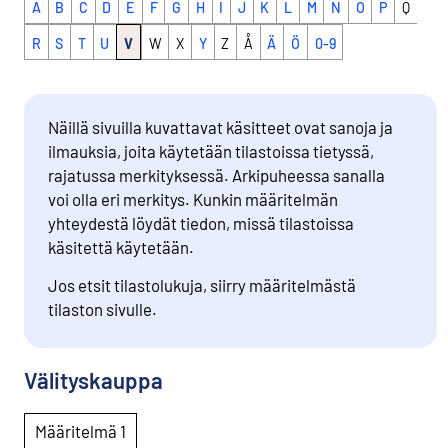
A
B
C
D
E
F
G
H
I
J
K
L
M
N
O
P
Q
R
S
T
U
V
W
X
Y
Z
Å
Ä
Ö
0-9
Näillä sivuilla kuvattavat käsitteet ovat sanoja ja
ilmauksia, joita käytetään tilastoissa tietyssä,
rajatussa merkityksessä. Arkipuheessa sanalla
voi olla eri merkitys. Kunkin määritelmän
yhteydestä löydät tiedon, missä tilastoissa
käsitettä käytetään.
Jos etsit tilastolukuja, siirry määritelmästä
tilaston sivulle.
Välityskauppa
Määritelmä 1