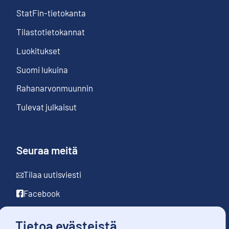
StatFin-tietokanta
Tilastotietokannat
Luokitukset
Suomi lukuina
Rahanarvonmuunnin
Tulevat julkaisut
Seuraa meitä
Tilaa uutisviesti
Facebook
LinkedIn
Tietoa evästeistä