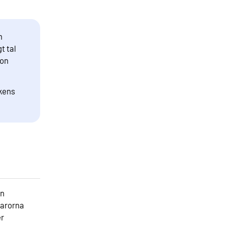
m
t tal
ion
ikens
ån
varorna
er