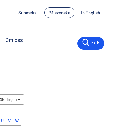
Suomeksi
På svenska
In English
Om oss
Sök
sökningen
U
V
W