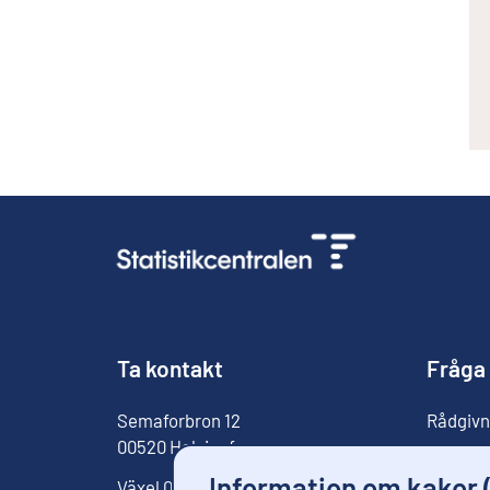
Ta kontakt
Fråga
Semaforbron
12
Rådgivn
00520
Helsingfors
För med
Information om kakor 
Växel
029 551 1000