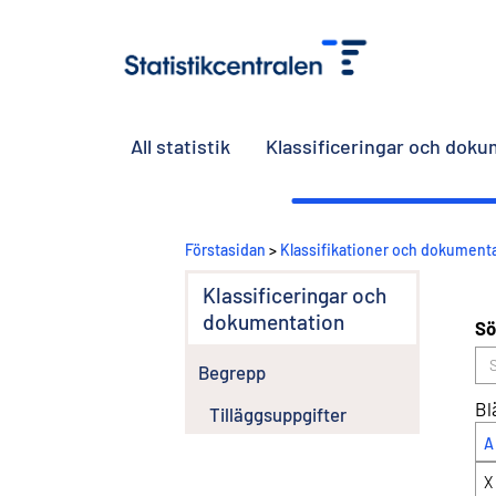
All statistik
Klassificeringar och dok
Förstasidan
>
Klassifikationer och dokument
Klassificeringar och
dokumentation
Sö
Begrepp
Bl
Tilläggsuppgifter
A
X