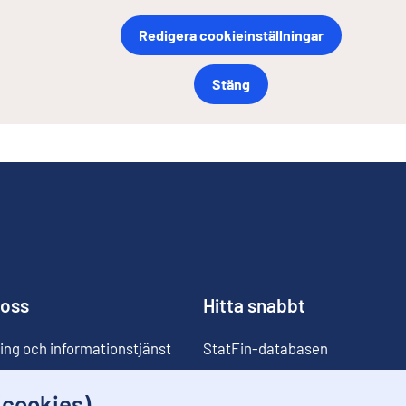
Redigera cookieinställningar
Stäng
 oss
Hitta snabbt
ing och informationstjänst
StatFin-databasen
ia
Statistikdatabaser
(cookies)