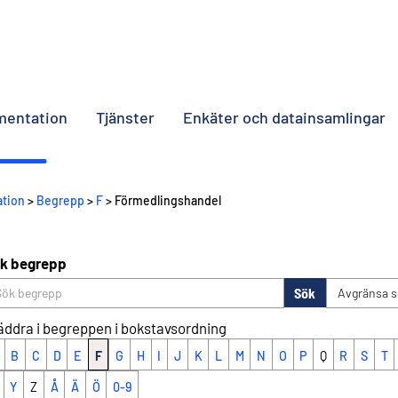
umentation
Tjänster
Enkäter och datainsamlingar
ation
>
Begrepp
>
F
> Förmedlingshandel
k begrepp
Sök
Avgränsa 
äddra i begreppen i bokstavsordning
B
C
D
E
F
G
H
I
J
K
L
M
N
O
P
Q
R
S
T
Y
Z
Å
Ä
Ö
0-9