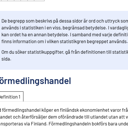
De begrepp som beskrivs på dessa sidor är ord och uttryck so
används i statistiken i en viss, begränsad betydelse. I vardaglig
kan ordet ha en annan betydelse. I samband med varje definit
finns information om i vilken statistikgren begreppet används.
Om du söker statistikuppgifter, gå från definitionen till statist
sida.
örmedlingshandel
Definition 1
d förmedlingshandel köper en finländsk ekonomienhet varor fr
landet och återförsäljer dem oförändrade till utlandet utan att 
ansporteras via Finland. Förmedlingshandeln bokförs bara und