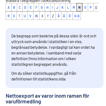
Bläddra i begreppen i bokstavsordning
A
B
C
D
E
F
G
H
I
J
K
L
M
N
O
P
Q
R
S
T
U
V
W
X
Y
Z
Å
Ä
Ö
0-9
De begrepp som beskrivs på dessa sidor är ord och
uttryck som används i statistiken i en viss,
begränsad betydelse. I vardagligt tal kan ordet ha
en annan betydelse. I samband med varje
definition finns information om i vilken
statistikgren begreppet används.
Om du söker statistikuppgifter, gå från
definitionen till statistikens sida.
Nettoexport av varor inom ramen för
varuförmedling