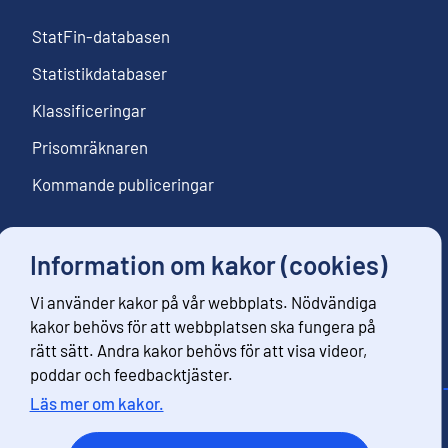
StatFin-databasen
Statistikdatabaser
Klassificeringar
Prisomräknaren
Kommande publiceringar
Information om kakor (cookies)
Följ oss
Vi använder kakor på vår webbplats. Nödvändiga
Beställ nyhetsbrev
kakor behövs för att webbplatsen ska fungera på
rätt sätt. Andra kakor behövs för att visa videor,
poddar och feedbacktjäster.
Läs mer om kakor.
Kontaktinformation