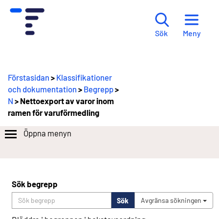
Meny
Sök
Förstasidan
>
Klassifikationer
och dokumentation
>
Begrepp
>
N
> Nettoexport av varor inom
ramen för varuförmedling
Öppna menyn
Sök begrepp
Sök
Avgränsa sökningen