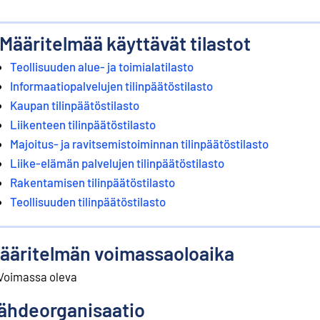
Määritelmää käyttävät tilastot
Teollisuuden alue- ja toimialatilasto
Informaatiopalvelujen tilinpäätöstilasto
Kaupan tilinpäätöstilasto
Liikenteen tilinpäätöstilasto
Majoitus- ja ravitsemistoiminnan tilinpäätöstilasto
Liike-elämän palvelujen tilinpäätöstilasto
Rakentamisen tilinpäätöstilasto
Teollisuuden tilinpäätöstilasto
ääritelmän voimassaoloaika
Voimassa oleva
ähdeorganisaatio