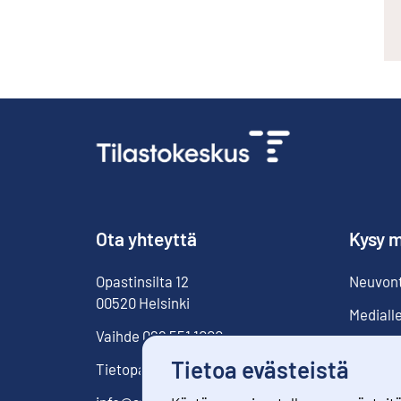
Ota yhteyttä
Kysy m
Opastinsilta
12
Neuvonta
00520
Helsinki
Mediall
Vaihde
029 551 1000
Tietoa evästeistä
Tietopalvelu
029 551 2220