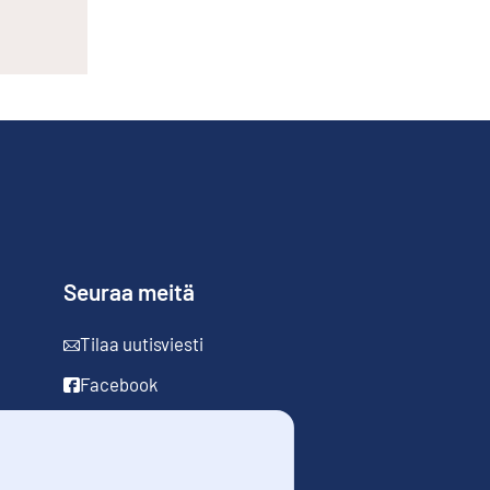
Seuraa meitä
Tilaa uutisviesti
Facebook
LinkedIn
YouTube