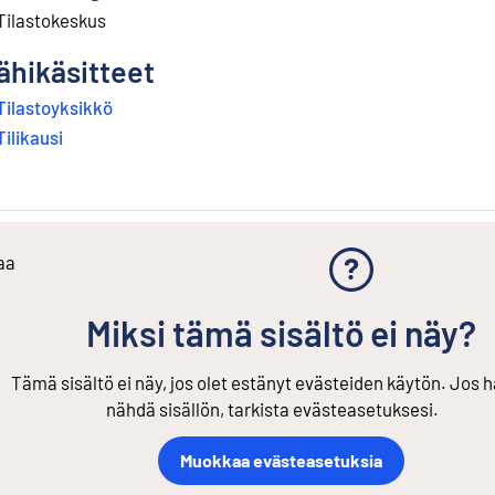
Tilastokeskus
ähikäsitteet
Tilastoyksikkö
Tilikausi
aa
Miksi tämä sisältö ei näy?
Tämä sisältö ei näy, jos olet estänyt evästeiden käytön. Jos h
nähdä sisällön, tarkista evästeasetuksesi.
Muokkaa evästeasetuksia