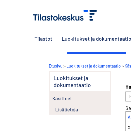
Tilastot
Luokitukset ja dokumentaati
Etusivu
>
Luokitukset ja dokumentaatio
>
Käs
Luokitukset ja
dokumentaatio
Ha
Käsitteet
Se
Lisätietoja
A
X