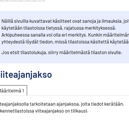
Näillä sivuilla kuvattavat käsitteet ovat sanoja ja ilmauksia, joi
käytetään tilastoissa tietyssä, rajatussa merkityksessä.
Arkipuheessa sanalla voi olla eri merkitys. Kunkin määritelmä
yhteydestä löydät tiedon, missä tilastoissa käsitettä käytetää
Jos etsit tilastolukuja, siirry määritelmästä tilaston sivulle.
iiteajanjakso
Määritelmä 1
iteajanjaksolla tarkoitetaan ajanjaksoa, jolta tiedot kerätään.
kennetilastoissa viiteajanjakso on tilikausi.