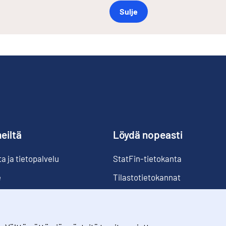
Sulje
eiltä
Löydä nopeasti
 ja tietopalvelu
StatFin-tietokanta
e
Tilastotietokannat
Luokitukset
Suomi lukuina