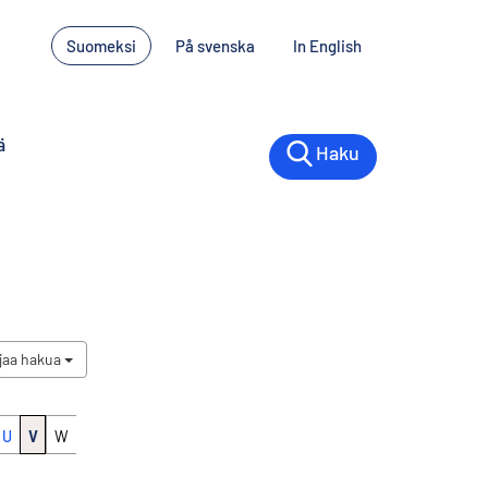
Suomeksi
På svenska
In English
ä
Haku
jaa hakua
U
V
W