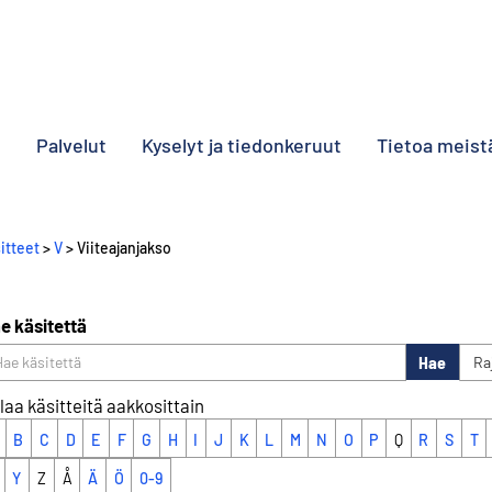
o
Palvelut
Kyselyt ja tiedonkeruut
Tietoa meist
itteet
>
V
> Viiteajanjakso
e käsitettä
Hae
Ra
laa käsitteitä aakkosittain
B
C
D
E
F
G
H
I
J
K
L
M
N
O
P
Q
R
S
T
Y
Z
Å
Ä
Ö
0-9