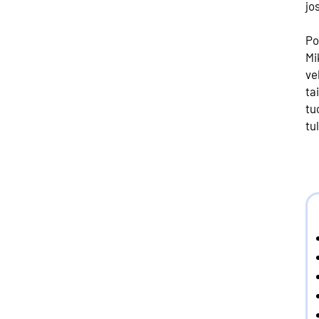
jo
Po
Mi
ve
ta
tu
tu