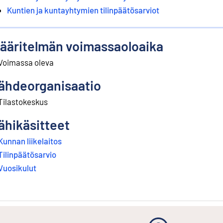
Kuntien ja kuntayhtymien tilinpäätösarviot
ääritelmän voimassaoloaika
Voimassa oleva
ähdeorganisaatio
Tilastokeskus
ähikäsitteet
Kunnan liikelaitos
Tilinpäätösarvio
Vuosikulut