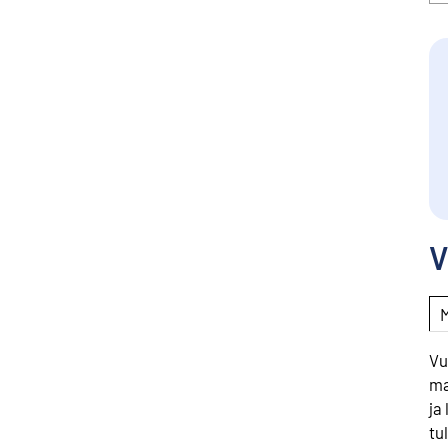
V
Vu
ma
ja
tu