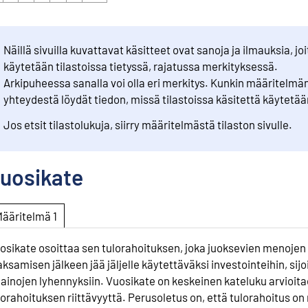
Näillä sivuilla kuvattavat käsitteet ovat sanoja ja ilmauksia, joi
käytetään tilastoissa tietyssä, rajatussa merkityksessä.
Arkipuheessa sanalla voi olla eri merkitys. Kunkin määritelmä
yhteydestä löydät tiedon, missä tilastoissa käsitettä käytetää
Jos etsit tilastolukuja, siirry määritelmästä tilaston sivulle.
uosikate
Määritelmä 1
osikate osoittaa sen tulorahoituksen, joka juoksevien menojen
ksamisen jälkeen jää jäljelle käytettäväksi investointeihin, sijo
 lainojen lyhennyksiin. Vuosikate on keskeinen kateluku arvioit
lorahoituksen riittävyyttä. Perusoletus on, että tulorahoitus on r