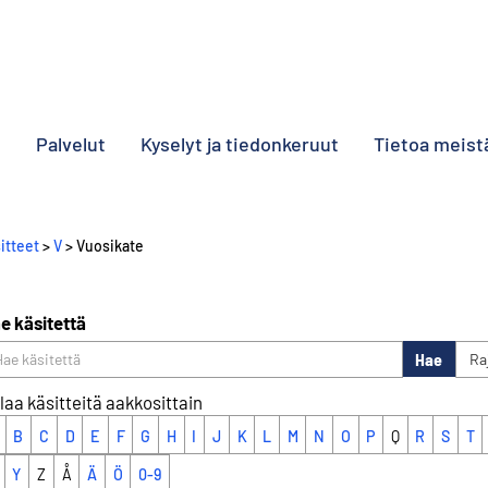
o
Palvelut
Kyselyt ja tiedonkeruut
Tietoa meist
itteet
>
V
> Vuosikate
e käsitettä
Hae
Ra
laa käsitteitä aakkosittain
B
C
D
E
F
G
H
I
J
K
L
M
N
O
P
Q
R
S
T
Y
Z
Å
Ä
Ö
0-9