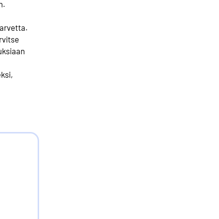
n.
arvetta.
rvitse
tuksiaan
ksi,