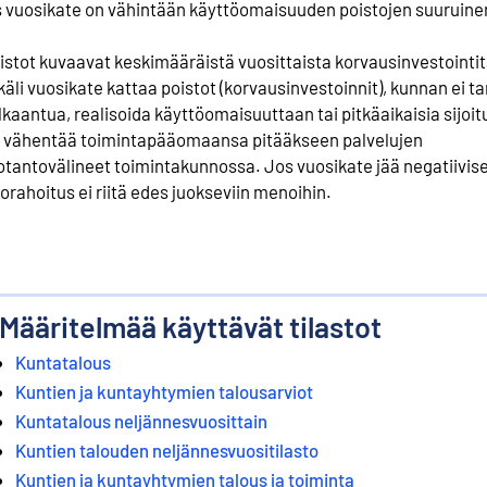
s vuosikate on vähintään käyttöomaisuuden poistojen suuruine
istot kuvaavat keskimääräistä vuosittaista korvausinvestointit
käli vuosikate kattaa poistot (korvausinvestoinnit), kunnan ei ta
lkaantua, realisoida käyttöomaisuuttaan tai pitkäaikaisia sijoi
i vähentää toimintapääomaansa pitääkseen palvelujen
otantovälineet toimintakunnossa. Jos vuosikate jää negatiivise
lorahoitus ei riitä edes juokseviin menoihin.
Määritelmää käyttävät tilastot
Kuntatalous
Kuntien ja kuntayhtymien talousarviot
Kuntatalous neljännesvuosittain
Kuntien talouden neljännesvuositilasto
Kuntien ja kuntayhtymien talous ja toiminta