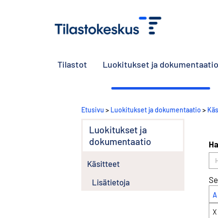
Tilastot
Luokitukset ja dokumentaati
Etusivu
>
Luokitukset ja dokumentaatio
>
Käs
Luokitukset ja
dokumentaatio
Ha
Käsitteet
Se
Lisätietoja
A
X