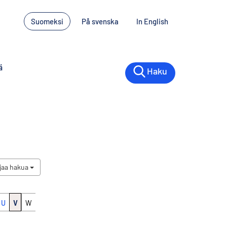
Suomeksi
På svenska
In English
ä
Haku
jaa hakua
U
V
W