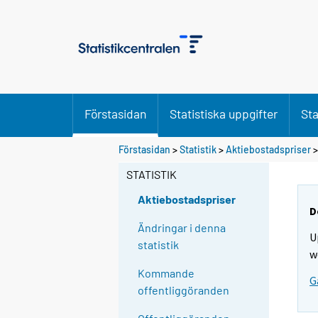
Förstasidan
Statistiska uppgifter
Sta
Förstasidan
>
Statistik
>
Aktiebostadspriser
STATISTIK
Aktiebostadspriser
D
Ändringar i denna
U
statistik
w
Kommande
G
offentliggöranden