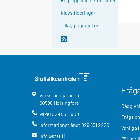
Begrepp och definitioner
Klassificeringar
Tilläggsuppgifter
Fråg
Verkstadsgatan
13
00580
Helsingfors
Rådgivni
Växel
029 551 1000
Fråga om
Informationstjänst
029 551 2220
Vanliga 
info@stat.fi
För med