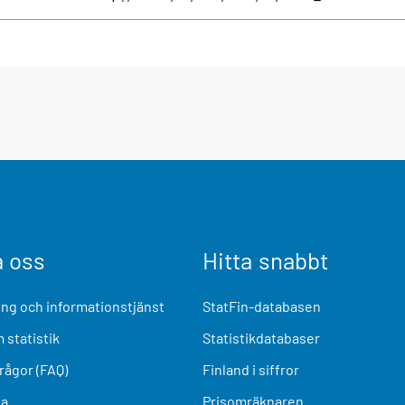
a oss
Hitta snabbt
ng och informationstjänst
StatFin-databasen
 statistik
Statistikdatabaser
frågor (FAQ)
Finland i siffror
ia
Prisomräknaren