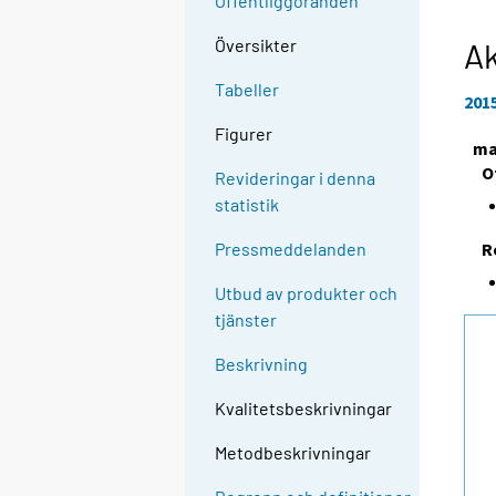
Offentliggöranden
Översikter
Ak
Tabeller
201
Figurer
ma
O
Revideringar i denna
statistik
R
Pressmeddelanden
Utbud av produkter och
tjänster
Beskrivning
Kvalitetsbeskrivningar
Metodbeskrivningar