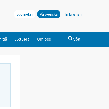
Suomeksi
På svenska
In English
 tjä
Aktuellt
Om oss
Sök