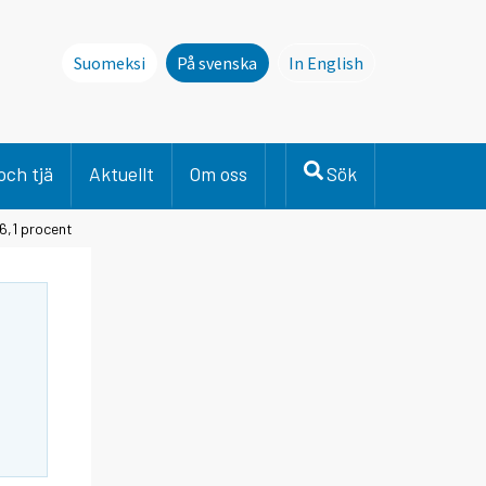
Suomeksi
På svenska
In English
This page is not avai
och tjä
Aktuellt
Om oss
Sök
6,1 procent