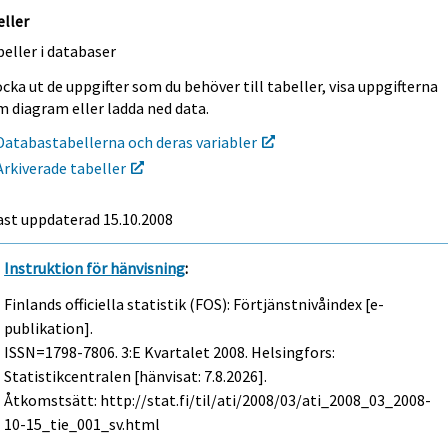
eller
eller i databaser
cka ut de uppgifter som du behöver till tabeller, visa uppgifterna
m diagram eller ladda ned data.
Databastabellerna och deras variabler
Arkiverade tabeller
ast uppdaterad
15.10.2008
Instruktion för hänvisning
:
Finlands officiella statistik (FOS): Förtjänstnivåindex [e-
publikation].
ISSN=1798-7806.
3:e Kvartalet
2008. Helsingfors:
Statistikcentralen [hänvisat: 7.8.2026].
Åtkomstsätt: http://stat.fi/til/ati/2008/03/ati_2008_03_2008-
10-15_tie_001_sv.html