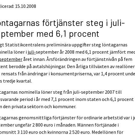
icerad: 15.10.2008
ntagarnas förtjänster steg i juli-
ptember med 6,1 procent
gt Statistikcentralens preliminära uppgifter steg löntagarnas
nella löner i
juli-
september år 2008 med 6,1 procent jämfört me
i-september
året innan. Årsförändringen av förtjänstnivån på fem
ent berodde på avtalshöjningar. Den årliga tillväxten av reallöner
rensats från ändringar i konsumentpriserna, var 1,4 procent und
s tredje kvartal.
agarnas nominella löner steg från juli-september 2007 till
varande period i år med 7,1 procent inom staten och 6,1 procent
m den privata sektorn och kommuner.
agarnas genomsnittliga förtjänster för ordinarie arbetstid var i ju
ember ungefär 2 800 euro i månaden. Männen förtjänade i
msnitt 3 110 euro och kvinnorna 2 520 euro. Medellönen för