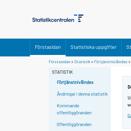
Förstasidan
Statistiska uppgifter
St
D
D
Förstasidan
>
Statistik
>
Förtjänstnivåindex
u
u
f
f
STATISTIK
l
l
y
y
Förtjänstnivåindex
t
t
D
t
t
Ändringar i denna statistik
U
a
a
r
r
w
Kommande
t
t
offentliggöranden
G
i
i
l
l
Offentliggöranden
l
l