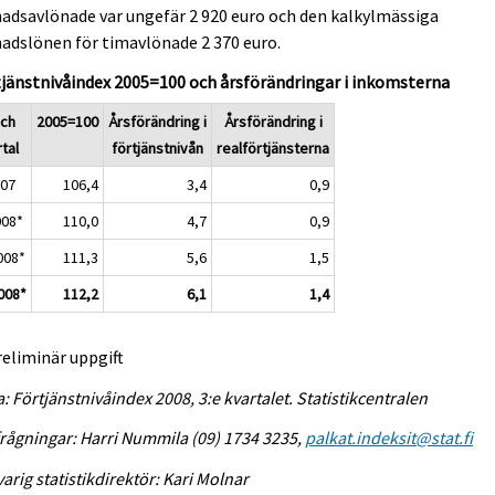
dsavlönade var ungefär 2 920 euro och den kalkylmässiga
adslönen för timavlönade 2 370 euro.
jänstnivåindex 2005=100 och årsförändringar i inkomsterna
och
2005=100
Årsförändring i
Årsförändring i
tal
förtjänstnivån
realförtjänsterna
007
106,4
3,4
0,9
008*
110,0
4,7
0,9
2008*
111,3
5,6
1,5
2008*
112,2
6,1
1,4
reliminär uppgift
a: Förtjänstnivåindex 2008, 3:e kvartalet. Statistikcentralen
rågningar: Harri Nummila (09) 1734 3235,
palkat.indeksit@stat.fi
arig statistikdirektör: Kari Molnar