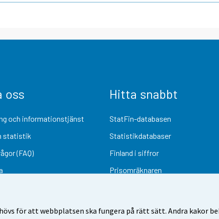
a oss
Hitta snabbt
ng och informationstjänst
StatFin-databasen
 statistik
Statistikdatabaser
rågor (FAQ)
Finland i siffror
a
Prisomräknaren
Kommande publiceringar
Undersökningsmaterial
övs för att webbplatsen ska fungera på rätt sätt. Andra kakor behö