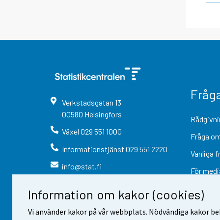
Fråg
Verkstadsgatan
13
00580
Helsingfors
Rådgivni
Växel
029 551 1000
Fråga om
Informationstjänst
029 551 2220
Vanliga f
info@stat.fi
För medi
Information om kakor (cookies)
Vi använder kakor på vår webbplats. Nödvändiga kakor beh