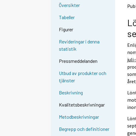
e
e
Översikter
Publ
n
n
a
a
Tabeller
Lö
n
n
n
n
Figurer
se
a
a
n
n
Revideringar i denna
Enli
t
t
statistik
j
j
nomi
Ã
Ã
jul
Pressmeddelanden
¤
¤
proc
n
n
Utbud av produkter och
som 
s
s
tjänster
året
t
t
.
.
Lönt
Beskrivning
mots
Kvalitetsbeskrivningar
ino
Metodbeskrivningar
Lönt
sept
Begrepp och definitioner
geno