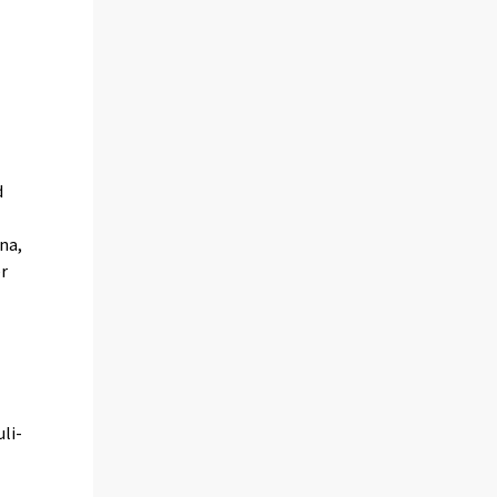
d
na,
er
li-