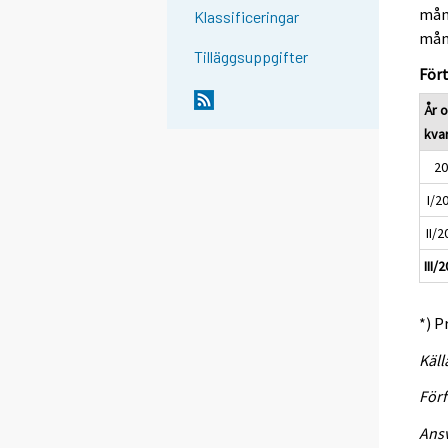
måna
Klassificeringar
mån
Tilläggsuppgifter
Fört
År 
kvar
2
I/2
II/
III/
*) P
Käll
Förf
Ansv