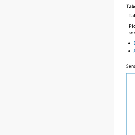
Tab
Tab
Plo
so
Sen