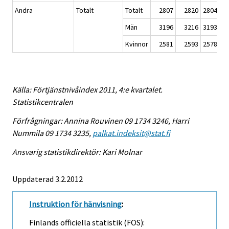
Andra
Totalt
Totalt
2807
2820
2804
Män
3196
3216
3193
Kvinnor
2581
2593
2578
Källa: Förtjänstnivåindex 2011, 4:e kvartalet.
Statistikcentralen
Förfrågningar: Annina Rouvinen 09 1734 3246, Harri
Nummila 09 1734 3235,
palkat.indeksit@stat.fi
Ansvarig statistikdirektör: Kari Molnar
Uppdaterad 3.2.2012
Instruktion för hänvisning
:
Finlands officiella statistik (FOS):