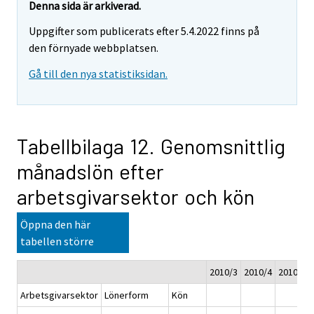
Denna sida är arkiverad.
Uppgifter som publicerats efter 5.4.2022 finns på
den förnyade webbplatsen.
Gå till den nya statistiksidan.
Tabellbilaga 12. Genomsnittlig
månadslön efter
arbetsgivarsektor och kön
Öppna den här
tabellen större
2010/3
2010/4
2010
20
Arbetsgivarsektor
Lönerform
Kön