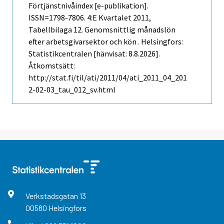
Förtjänstnivåindex [e-publikation].
ISSN=1798-7806.
4:e Kvartalet
2011,
Tabellbilaga 12. Genomsnittlig månadslön
efter arbetsgivarsektor och kön . Helsingfors:
Statistikcentralen [hänvisat: 8.8.2026].
Åtkomstsätt:
http://stat.fi/til/ati/2011/04/ati_2011_04_201
2-02-03_tau_012_sv.html
Verkstadsgatan
13
00580
Helsingfors