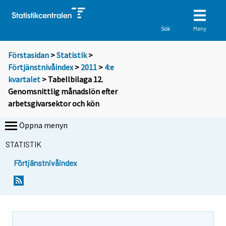
Meny
Sök
Förstasidan
>
Statistik
>
Förtjänstnivåindex
>
2011
>
4:e
kvartalet
> Tabellbilaga 12.
Genomsnittlig månadslön efter
arbetsgivarsektor och kön
Öppna menyn
STATISTIK
Förtjänstnivåindex