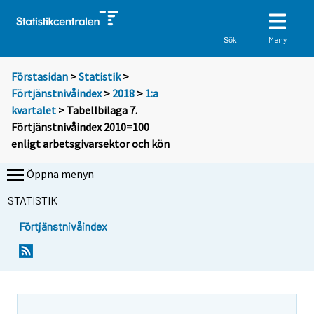
Meny
Sök
Förstasidan
>
Statistik
>
Förtjänstnivåindex
>
2018
>
1:a
kvartalet
> Tabellbilaga 7.
Förtjänstnivåindex 2010=100
enligt arbetsgivarsektor och kön
Öppna menyn
STATISTIK
Förtjänstnivåindex