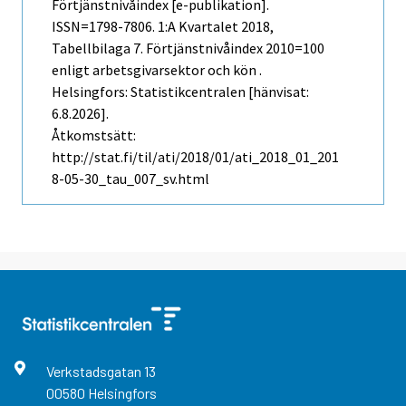
Förtjänstnivåindex [e-publikation].
ISSN=1798-7806.
1:a Kvartalet
2018,
Tabellbilaga 7. Förtjänstnivåindex 2010=100
enligt arbetsgivarsektor och kön .
Helsingfors: Statistikcentralen [hänvisat:
6.8.2026].
Åtkomstsätt:
http://stat.fi/til/ati/2018/01/ati_2018_01_201
8-05-30_tau_007_sv.html
Verkstadsgatan
13
00580
Helsingfors