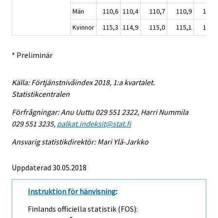
Män
110,6
110,4
110,7
110,9
111,
Kvinnor
115,3
114,9
115,0
115,1
115,
* Preliminär
Källa: Förtjänstnivåindex 2018, 1:a kvartalet.
Statistikcentralen
Förfrågningar: Anu Uuttu 029 551 2322, Harri Nummila
029 551 3235,
palkat.indeksit@stat.fi
Ansvarig statistikdirektör: Mari Ylä-Jarkko
Uppdaterad 30.05.2018
Instruktion för hänvisning
:
Finlands officiella statistik (FOS):