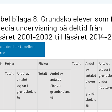
bellbilaga 8. Grundskolelever som 
ecialundervisning på deltid från
såret 2001–2002 till läsåret 2014–
na den här tabellen
rre
år
Pojkar
Flickor
Totalt
Andel
Antalet
av
elever i
Totalt
Andel av
Totalt
Andel av
antalet
grundsk
antalet
antalet
elever
under
pojkar i
flickor i
i
höstter
grundskolan,
grundskolan,
grund-
%
%
skolan,
%