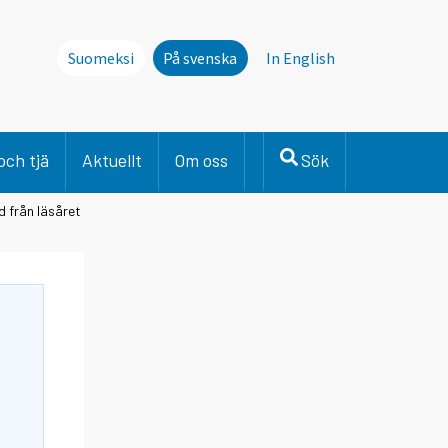
Suomeksi
På svenska
In English
och tjä
Aktuellt
Om oss
Sök
d från läsåret