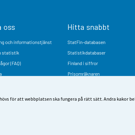
a oss
Hitta snabbt
ng och informationstjänst
StatFin-databasen
 statistik
Statistikdatabaser
rågor (FAQ)
Finland i siffror
a
Prisomräknaren
Kommande publiceringar
Undersökningsmaterial
övs för att webbplatsen ska fungera på rätt sätt. Andra kakor behö
Användarvillkor
Dataskydd
Tillgänglighet
Information om