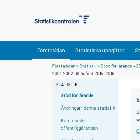
Förstasidan
Statistiska uppgifter
St
Förstasidan
>
Statistik
>
Stöd för lärande
>
2
2001–2002 till läsåret 2014–2015
STATISTIK
Stöd för lärande
D
Ändringar i denna statistik
U
w
Kommande
offentliggöranden
G