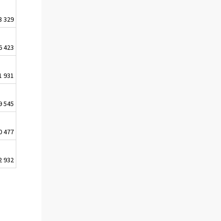
3 329
6 423
1 931
9 545
0 477
2 932