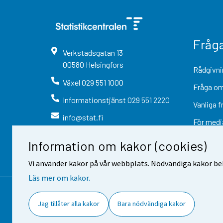
Fråg
Verkstadsgatan
13
00580
Helsingfors
Rådgivni
Växel
029 551 1000
Fråga om
Informationstjänst
029 551 2220
Vanliga f
info@stat.fi
För medi
Information om kakor (cookies)
Vi använder kakor på vår webbplats. Nödvändiga kakor beh
Läs mer om kakor.
Kontaktinformation
Respons
Jag tillåter alla kakor
Bara nödvändiga kakor