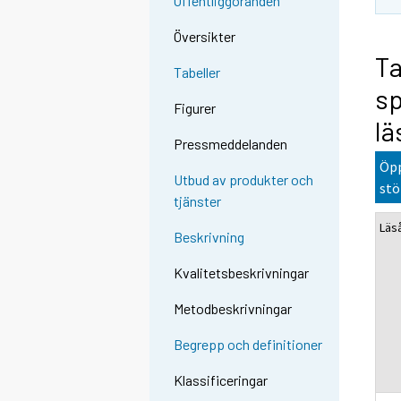
Offentliggöranden
Översikter
Ta
Tabeller
sp
Figurer
lä
Pressmeddelanden
Öpp
Utbud av produkter och
stö
tjänster
Läs
Beskrivning
Kvalitetsbeskrivningar
Metodbeskrivningar
Begrepp och definitioner
Klassificeringar