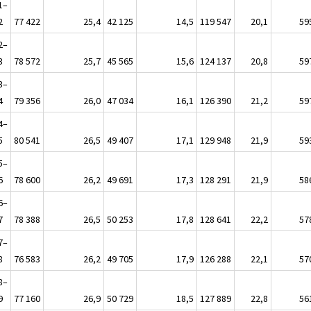
1–
2
77 422
25,4
42 125
14,5
119 547
20,1
59
2–
3
78 572
25,7
45 565
15,6
124 137
20,8
59
3–
4
79 356
26,0
47 034
16,1
126 390
21,2
59
4–
5
80 541
26,5
49 407
17,1
129 948
21,9
59
5–
6
78 600
26,2
49 691
17,3
128 291
21,9
58
6–
7
78 388
26,5
50 253
17,8
128 641
22,2
57
7–
8
76 583
26,2
49 705
17,9
126 288
22,1
57
8–
9
77 160
26,9
50 729
18,5
127 889
22,8
56