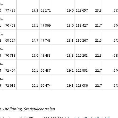
9–
0
77 485
27,3
51 172
19,0
128 657
23,3
55
0–
1
70 458
25,1
47 969
18,0
118 427
21,7
54
1–
2
68 524
24,7
47 743
18,1
116 267
21,5
54
2–
3
70 713
25,6
49 488
18,8
120 201
22,3
53
3–
4
72 404
26,1
50 487
19,2
122 891
22,7
54
4–
5
72 612
26,1
50 474
19,1
123 086
22,7
54
a: Utbildning. Statistikcentralen