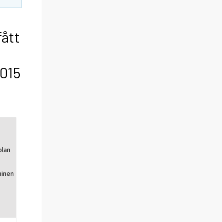
fått
2015
olan
minen