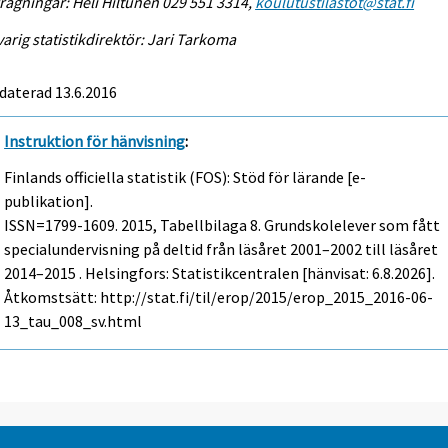
rågningar: Heli Hiltunen 029 551 3314,
koulutustilastot@stat.fi
arig statistikdirektör: Jari Tarkoma
daterad 13.6.2016
Instruktion för hänvisning
:
Finlands officiella statistik (FOS): Stöd för lärande [e-
publikation].
ISSN=1799-1609. 2015, Tabellbilaga 8. Grundskolelever som fått
specialundervisning på deltid från läsåret 2001–2002 till läsåret
2014–2015 . Helsingfors: Statistikcentralen [hänvisat: 6.8.2026].
Åtkomstsätt: http://stat.fi/til/erop/2015/erop_2015_2016-06-
13_tau_008_sv.html