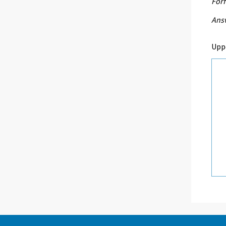
Förf
Ansv
Upp