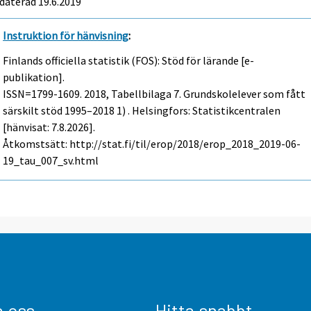
daterad 19.6.2019
Instruktion för hänvisning
:
Finlands officiella statistik (FOS): Stöd för lärande [e-
publikation].
ISSN=1799-1609. 2018, Tabellbilaga 7. Grundskolelever som fått
särskilt stöd 1995–2018 1) . Helsingfors: Statistikcentralen
[hänvisat: 7.8.2026].
Åtkomstsätt: http://stat.fi/til/erop/2018/erop_2018_2019-06-
19_tau_007_sv.html
a oss
Hitta snabbt