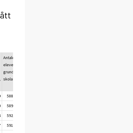
ått
Antalet
elever i
grund-
,
skolan
9
588 162
0
589 128
4
592 375
7
591 679