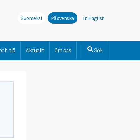
Suomeksi
På svenska
In English
och tjä
Aktuellt
Om oss
Sök