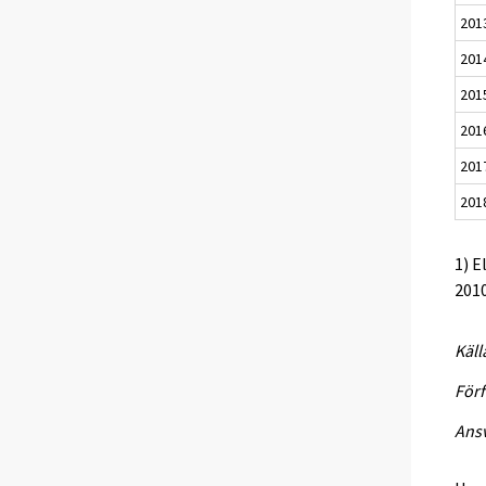
201
201
201
201
201
201
1) E
2010
Käll
Förf
Ansv