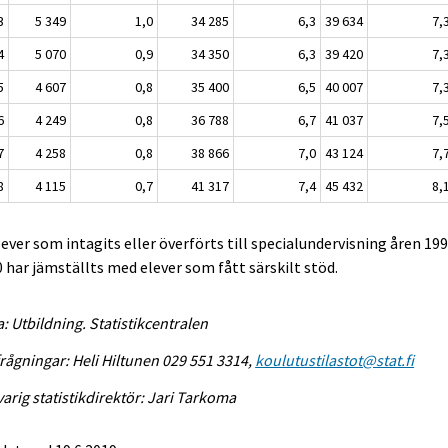
3
5 349
1,0
34 285
6,3
39 634
7,
4
5 070
0,9
34 350
6,3
39 420
7,
5
4 607
0,8
35 400
6,5
40 007
7,
6
4 249
0,8
36 788
6,7
41 037
7,
7
4 258
0,8
38 866
7,0
43 124
7,
8
4 115
0,7
41 317
7,4
45 432
8,
lever som intagits eller överförts till specialundervisning åren 19
 har jämställts med elever som fått särskilt stöd.
a: Utbildning. Statistikcentralen
rågningar: Heli Hiltunen 029 551 3314,
koulutustilastot@stat.fi
arig statistikdirektör: Jari Tarkoma