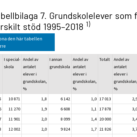
bellbilaga 7. Grundskolelever som f
1)
rskilt stöd 1995–2018
na den här tabellen
rre
I special-
Andel av
I annan
Andel av
Totalt
Andel av
skola
antalet
grundskola
antalet
antalet
elever i
elever i
elever i
grundskolan,
grundskolan,
grundskolan
%
%
%
5
10 871
1,8
6 142
1,0
17 013
2,
6
11 270
1,9
6 608
1,1
17 878
3,
7
11 901
2,0
8 099
1,4
20 000
3,
8
12 002
2,0
9 824
1,7
21 826
3,