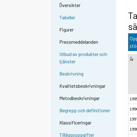
Översikter
Ta
Tabeller
sä
Figurer
Öpp
Pressmeddelanden
stö
Utbud av produkter och
År
tjänster
Beskrivning
Kvalitetsbeskrivningar
Metodbeskrivningar
199
199
Begrepp och definitioner
199
Klassificeringar
199
Tilläggsuppgifter