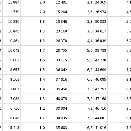
9
11 884
2,0
12 481
2,1
24 365
4,
0
11 770
2,0
15 204
2,6
26 974
4,
1
10 986
1,8
19 846
3,3
30 832
5,
2
10 849
1,8
23 168
3,9
34 017
5,
3
10 461
1,8
26 378
4,4
36 839
6,
4
10 043
1,7
29 755
5,0
39 798
6,
5
9 663
1,6
33 115
5,6
42 778
7,
6
8 657
1,5
36 042
6,2
44 699
7,
7
8 169
1,4
37 916
6,6
46 085
8,
8
7 807
1,4
39 450
7,0
47 257
8,
9
7 089
1,3
40 079
7,2
47 168
8,
0
6 716
1,2
39 994
7,3
46 710
8,
1
6 046
1,1
38 035
7,0
44 081
8,
2
5 413
1,0
35 603
6,6
41 016
7,