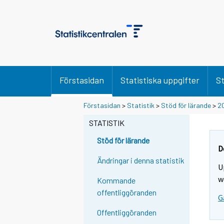
Förstasidan
Statistiska uppgifter
St
Förstasidan
>
Statistik
>
Stöd för lärande
>
2
STATISTIK
Stöd för lärande
D
Ändringar i denna statistik
U
w
Kommande
offentliggöranden
G
Offentliggöranden