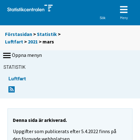
Meny
Sök
Förstasidan
>
Statistik
>
Luftfart
>
2021
>
mars
Öppna menyn
STATISTIK
Luftfart
Denna sida är arkiverad.
Uppgifter som publicerats efter 5.4.2022 finns på
den förnyade webbplatsen.