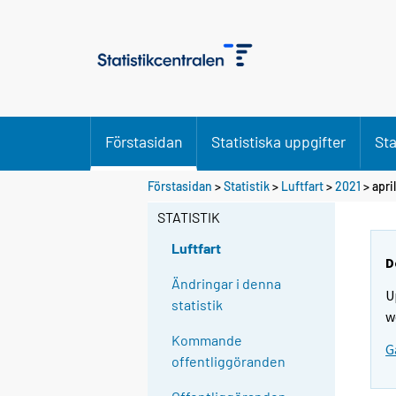
Förstasidan
Statistiska uppgifter
Sta
Förstasidan
>
Statistik
>
Luftfart
>
2021
>
april
STATISTIK
Luftfart
D
Ändringar i denna
U
statistik
w
Kommande
G
offentliggöranden