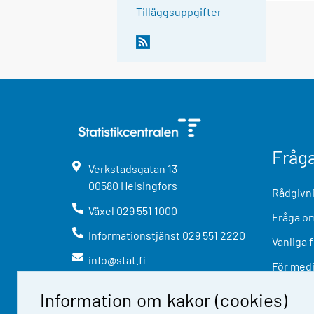
Tilläggsuppgifter
Fråg
Verkstadsgatan
13
00580
Helsingfors
Rådgivni
Växel
029 551 1000
Fråga om
Informationstjänst
029 551 2220
Vanliga 
info@stat.fi
För med
Information om kakor (cookies)