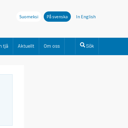
Suomeksi
På svenska
In English
 tjä
Aktuellt
Om oss
Sök