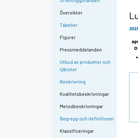
Offentliggöranden
Översikter
Lu
Tabeller
202
Figurer
apr
O
Pressmeddelanden
Utbud av produkter och
tjänster
Beskrivning
Kvalitetsbeskrivningar
Metodbeskrivningar
Begrepp och definitioner
Klassificeringar