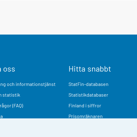
a oss
Hitta snabbt
ng och informationstjänst
StatFin-databasen
 statistik
Statistikdatabaser
frågor (FAQ)
Finland i siffror
ia
Prisomräknaren
Kommande publiceringar