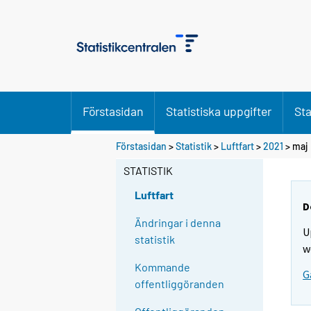
Förstasidan
Statistiska uppgifter
Sta
Förstasidan
>
Statistik
>
Luftfart
>
2021
>
maj
STATISTIK
Luftfart
D
Ändringar i denna
U
statistik
w
Kommande
G
offentliggöranden