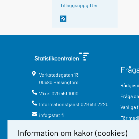
Tilläggsuppgifter
Fråg
Verkstadsgatan
13
00580
Helsingfors
Rådgivni
Växel
029 551 1000
Fråga om
Informationstjänst
029 551 2220
Vanliga 
info@stat.fi
För med
Information om kakor (cookies)