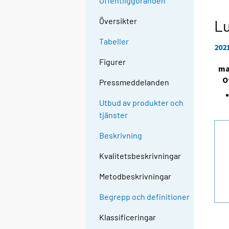
Offentliggöranden
Översikter
Lu
Tabeller
202
Figurer
ma
O
Pressmeddelanden
Utbud av produkter och
tjänster
Beskrivning
Kvalitetsbeskrivningar
Metodbeskrivningar
Begrepp och definitioner
Klassificeringar