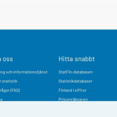
a oss
Hitta snabbt
ng och informationstjänst
StatFin-databasen
 statistik
Statistikdatabaser
frågor (FAQ)
Finland i siffror
ia
Prisomräknaren
Kommande publiceringar