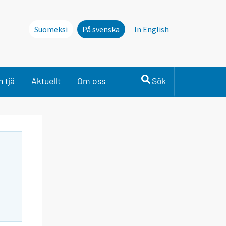
Suomeksi
På svenska
In English
 tjä
Aktuellt
Om oss
Sök