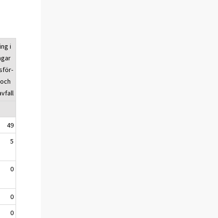
ng i
ngar
sför-
 och
vfall
49
5
0
0
0