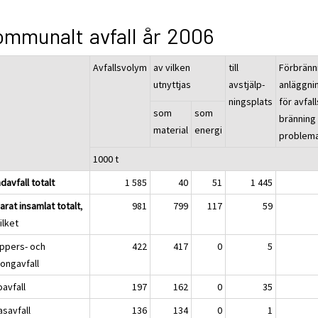
mmunalt avfall år 2006
Avfallsvolym
av vilken
till
Förbränni
utnyttjas
avstjälp-
anläggni
ningsplats
för avfall
som
som
bränning
material
energi
problema
1000 t
davfall totalt
1 585
40
51
1 445
rat insamlat totalt
,
981
799
117
59
ilket
pers- och
422
417
0
5
tongavfall
avfall
197
162
0
35
savfall
136
134
0
1