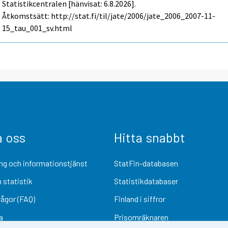
Statistikcentralen [hänvisat: 6.8.2026].
Åtkomstsätt: http://stat.fi/til/jate/2006/jate_2006_2007-11-
15_tau_001_sv.html
a oss
Hitta snabbt
ng och informationstjänst
StatFin-databasen
 statistik
Statistikdatabaser
rågor (FAQ)
Finland i siffror
a
Prisomräknaren