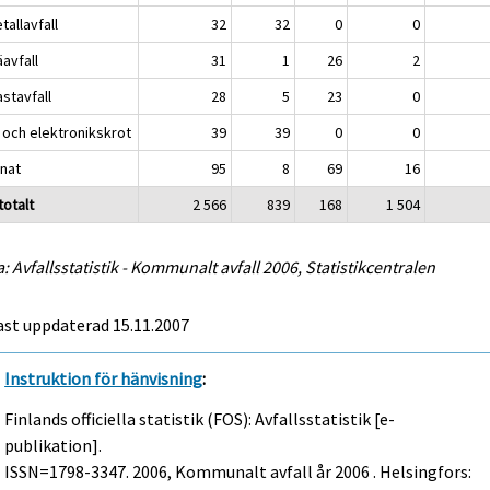
allavfall
32
32
0
0
avfall
31
1
26
2
stavfall
28
5
23
0
 och elektronikskrot
39
39
0
0
nat
95
8
69
16
 totalt
2 566
839
168
1 504
a: Avfallsstatistik - Kommunalt avfall 2006, Statistikcentralen
ast uppdaterad
15.11.2007
Instruktion för hänvisning
:
Finlands officiella statistik (FOS): Avfallsstatistik [e-
publikation].
ISSN=1798-3347. 2006, Kommunalt avfall år 2006 . Helsingfors: