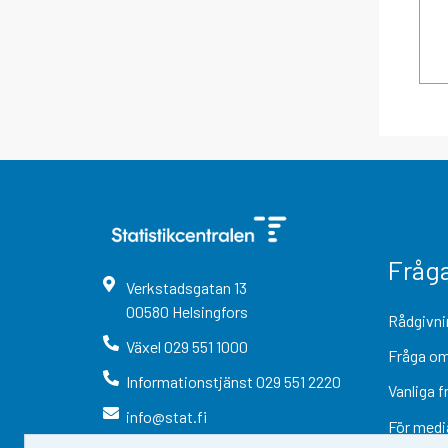
Fråg
Verkstadsgatan
13
00580
Helsingfors
Rådgivni
Växel
029 551 1000
Fråga om
Informationstjänst
029 551 2220
Vanliga f
info@stat.fi
För medi