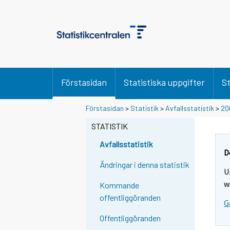
Förstasidan
Statistiska uppgifter
St
Förstasidan
>
Statistik
>
Avfallsstatistik
>
20
STATISTIK
Avfallsstatistik
D
Ändringar i denna statistik
U
w
Kommande
offentliggöranden
G
Offentliggöranden