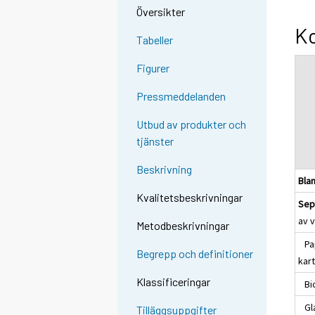
Översikter
Ko
Tabeller
Figurer
Pressmeddelanden
Utbud av produkter och
tjänster
Beskrivning
Blan
Kvalitetsbeskrivningar
Sepa
av v
Metodbeskrivningar
Pap
Begrepp och definitioner
kar
Klassificeringar
Bio
Gla
Tilläggsuppgifter