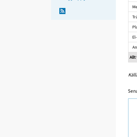
Met
Trä
Pla
El-
An
Allt
Käll
Sen