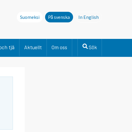
Suomeksi
På svenska
In English
This page is not avai
och tjä
Aktuellt
Om oss
Sök