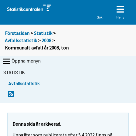
Meny
Sök
Förstasidan
>
Statistik
>
Avfallsstatistik
>
2008
>
Kommunalt avfall år 2008, ton
Öppna menyn
STATISTIK
Avfallsstatistik
Denna sida är arkiverad.
Uppgifter som publicerats efter 5.4.2022 finns på