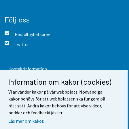
Följ oss
Beställ nyhetsbrev
Twitter
Kontaktinformation
Information om kakor (cookies)
Respons
Vi använder kakor på vår webbplats. Nödvändiga
Användarvillkor
kakor behövs för att webbplatsen ska fungera på
Dataskydd
rätt sätt. Andra kakor behövs för att visa videor,
poddar och feedbacktjäster.
Tillgänglighet
Läs mer om kakor.
Information om webbplatsen