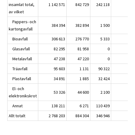
insamlat total,
1 142 571
842 729
242 118
10
av vilket
Pappers- och
384 394
382 894
1 500
kartongavfall
Bioavfall
306 613
276 770
5 333
Glasavfall
82 295
81 958
0
Metalavfall
47 238
47 220
0
Träavfall
95 603
1 131
90 322
3
Plastavfall
34 891
1 885
32 424
El- och
53 326
44 600
2 100
elektronikskrot
Annat
138 211
6 271
110 439
7
Allt totalt
2 768 203
884 304
346 946
130