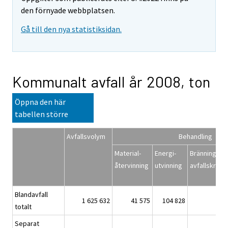
den förnyade webbplatsen.
Gå till den nya statistiksidan.
Kommunalt avfall år 2008, ton
Öppna den här
tabellen större
Avfallsvolym
Behandling
Material-
Energi-
Bränning i
återvinning
utvinning
avfallskraft
Blandavfall
1 625 632
41 575
104 828
120
totalt
Separat