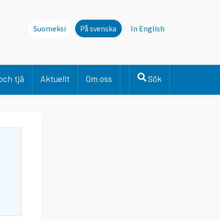
Suomeksi
På svenska
In English
och tjä
Aktuellt
Om oss
Sök