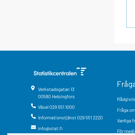
Fråg
Verkstadsgatan
13
00580
Helsingfors
Rådgivni
Växel
029 551 1000
Fråga om
Informationstjänst
029 551 2220
Vanliga f
info@stat.fi
För medi