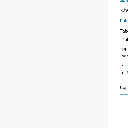
Vika
Publ
Tab
Tab
Plo
so
Upp