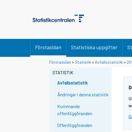
Förstasidan
Statistiska uppgifter
St
Y
Y
Förstasidan
>
Statistik
>
Avfallsstatistik
>
20
o
o
u
u
STATISTIK
a
a
r
r
Avfallsstatistik
e
e
D
m
m
Ändringar i denna statistik
U
o
o
v
v
w
Kommande
i
i
offentliggöranden
G
n
n
g
g
Offentliggöranden
t
t