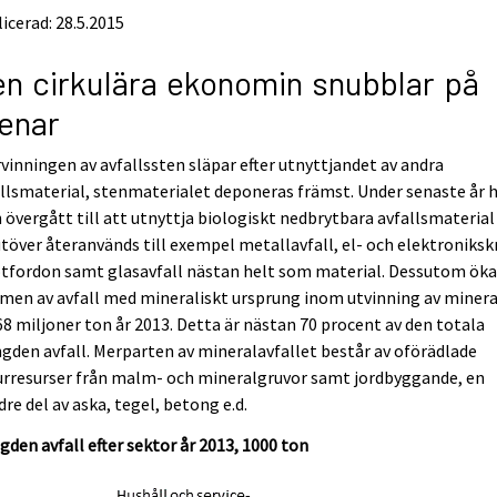
icerad: 28.5.2015
n cirkulära ekonomin snubblar på
enar
vinningen av avfallssten släpar efter utnyttjandet av andra
llsmaterial, stenmaterialet deponeras främst. Under senaste år 
övergått till att utnyttja biologiskt nedbrytbara avfallsmaterial
töver återanvänds till exempel metallavfall, el- och elektroniksk
otfordon samt glasavfall nästan helt som material. Dessutom ök
men av avfall med mineraliskt ursprung inom utvinning av minera
 68 miljoner ton år 2013. Detta är nästan 70 procent av den totala
den avfall. Merparten av mineralavfallet består av oförädlade
urresurser från malm- och mineralgruvor samt jordbyggande, en
re del av aska, tegel, betong e.d.
den avfall efter sektor år 2013, 1000 ton