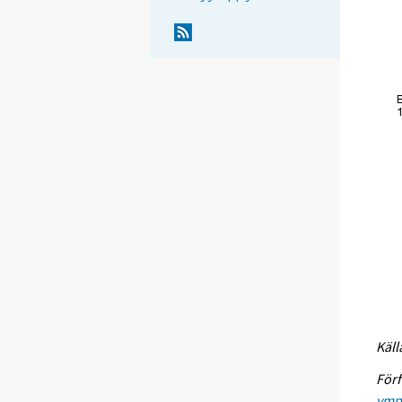
Käll
Förf
ympa