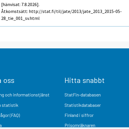
[hänvisat: 7.8.2026].
Åtkomstsätt: http://stat.fi/til/jate/2013/jate_2013_2015-05-
28_tie_001_sv.html
a oss
Hitta snabbt
ng och informationstjänst
StatFin-databasen
 statistik
Statistikdatabaser
rågor (FAQ)
Finland i siffror
a
Prisomräknaren