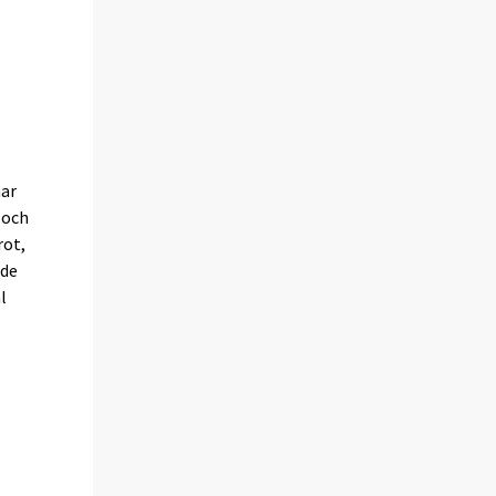
har
 och
rot,
ade
l