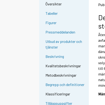
o
o
Översikter
Publ
a
a
n
n
Tabeller
De
o
o
t
t
Figurer
st
h
h
e
e
Pressmeddelanden
Åter
r
r
s
s
avfa
Utbud av produkter och
e
e
man 
tjänster
r
r
däru
v
v
Beskrivning
skr
i
i
voly
c
c
Kvalitetsbeskrivningar
e
e
till
.
.
mäng
Metodbeskrivningar
nat
Begrepp och definitioner
mind
Mäng
Klassificeringar
Tilläggsuppgifter