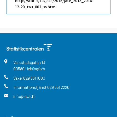
http://stat.fi/til/jate/2015/jate_2015_2016-
12-20_tau_001_sv.html
Verkstadsgatan
13
00580
Helsingfors
Växel
029 551 1000
Informationstjänst
029 551 2220
info@stat.fi