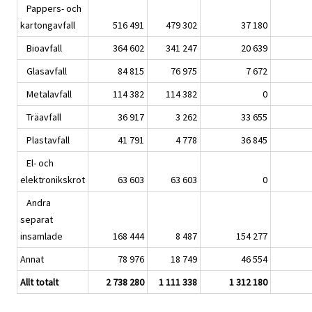
Pappers- och
kartongavfall
516 491
479 302
37 180
Bioavfall
364 602
341 247
20 639
Glasavfall
84 815
76 975
7 672
Metalavfall
114 382
114 382
0
Träavfall
36 917
3 262
33 655
Plastavfall
41 791
4 778
36 845
El- och
elektronikskrot
63 603
63 603
0
Andra
separat
insamlade
168 444
8 487
154 277
Annat
78 976
18 749
46 554
Allt totalt
2 738 280
1 111 338
1 312 180