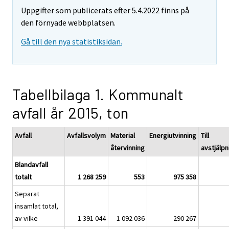
Uppgifter som publicerats efter 5.4.2022 finns på
den förnyade webbplatsen.
Gå till den nya statistiksidan.
Tabellbilaga 1. Kommunalt
avfall år 2015, ton
Avfall
Avfallsvolym
Material
Energiutvinning
Till
återvinning
avstjälpn
Blandavfall
totalt
1 268 259
553
975 358
Separat
insamlat total,
av vilke
1 391 044
1 092 036
290 267