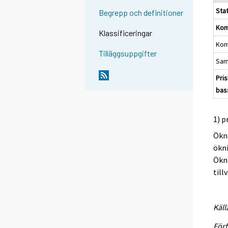
Sta
Begrepp och definitioner
Kom
Klassificeringar
Ko
Tilläggsuppgifter
Sa
Pri
bas
1) p
Ökni
ökni
Ökn
till
Käll
Förf