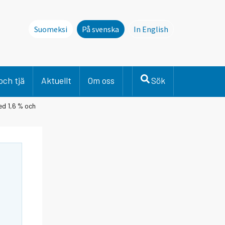
Suomeksi
På svenska
In English
This page is not avai
och tjä
Aktuellt
Om oss
Sök
ed 1,6 % och