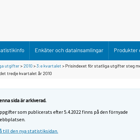
atistikinfo
Enkäter och datainsamlingar
Produkter 
ga utgifter
>
2010
>
3:e kvartalet
> Prisindexet för statliga utgifter steg m
et tredje kvartalet år 2010
enna sida är arkiverad.
ppgifter som publicerats efter 5.4.2022 finns på den förnyade
ebbplatsen.
å till den nya statistiksidan.