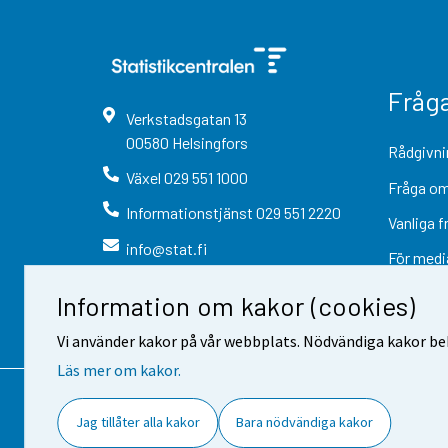
Fråg
Verkstadsgatan
13
00580
Helsingfors
Rådgivni
Växel
029 551 1000
Fråga om
Informationstjänst
029 551 2220
Vanliga f
info@stat.fi
För medi
Information om kakor (cookies)
Vi använder kakor på vår webbplats. Nödvändiga kakor beh
Läs mer om kakor.
Kontaktinformation
Respons
Jag tillåter alla kakor
Bara nödvändiga kakor