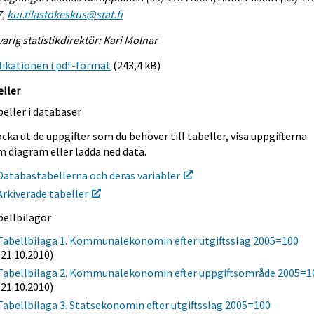
7,
kui.tilastokeskus@stat.fi
arig statistikdirektör: Kari Molnar
ikationen i pdf-format
(243,4 kB)
eller
eller i databaser
cka ut de uppgifter som du behöver till tabeller, visa uppgifterna
m diagram eller ladda ned data.
Databastabellerna och deras variabler
Arkiverade tabeller
bellbilagor
Tabellbilaga 1. Kommunalekonomin efter utgiftsslag 2005=100
(21.10.2010)
Tabellbilaga 2. Kommunalekonomin efter uppgiftsområde 2005=1
(21.10.2010)
Tabellbilaga 3. Statsekonomin efter utgiftsslag 2005=100