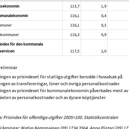
tsekonomin
113,7
1,9
munalekonomin
116,1
0,4
mmuner
116,1
0,3
mkommuner
116,3
0,9
sindex för den kommunala
servicen
117,5
2,0
reliminär
ngen av prisindexet för statliga utgifter berodde i huvudsak på
ngen av transfereringar, löner och övriga personalkostnader.
ingen av prisindexet för kommunalekonomin påverkades mest av
växten av personalkostnader och av dyrare köptjänster.
a: Prisindex för offentliga utgifter 2005=100. Statistikcentralen
rågningar: Matias Kemppainen (09) 1734 3564, Anne Piistari (09) 17