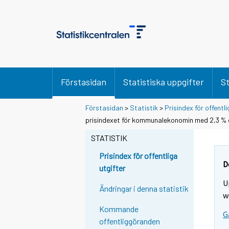
Förstasidan
Statistiska uppgifter
St
Förstasidan
>
Statistik
>
Prisindex för offentli
Y
Y
prisindexet för kommunalekonomin med 2,3 % d
o
o
u
u
STATISTIK
a
a
r
r
Prisindex för offentliga
e
e
D
utgifter
m
m
U
o
o
Ändringar i denna statistik
v
v
w
i
i
Kommande
G
n
n
offentliggöranden
g
g