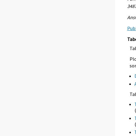
348
Ansv
Publ
Tab
Tab
Plo
so
Ta