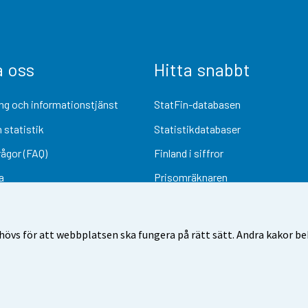
a oss
Hitta snabbt
ng och informationstjänst
StatFin-databasen
 statistik
Statistikdatabaser
rågor (FAQ)
Finland i siffror
a
Prisomräknaren
Kommande publiceringar
Undersökningsmaterial
övs för att webbplatsen ska fungera på rätt sätt. Andra kakor behö
Användarvillkor
Dataskydd
Tillgänglighet
Information om