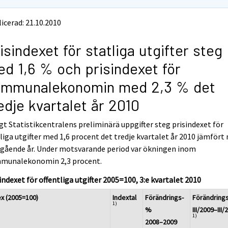
icerad: 21.10.2010
isindexet för statliga utgifter steg
d 1,6 % och prisindexet för
ommunalekonomin med 2,3 % det
edje kvartalet år 2010
gt Statistikcentralens preliminärä uppgifter steg prisindexet för
liga utgifter med 1,6 procent det tredje kvartalet år 2010 jämfört
egående år. Under motsvarande period var ökningen inom
munalekonomin 2,3 procent.
indexet för offentliga utgifter 2005=100, 3:e kvartalet 2010
ex (2005=100)
Indextal
Förändrings-
Förändring
1)
%
III/2009–III/
1)
2008–2009