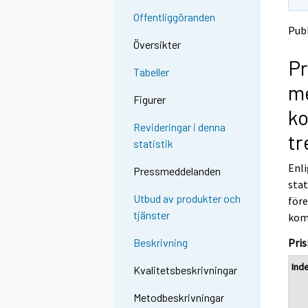
t
t
Offentliggöranden
o
o
Publ
a
a
Översikter
n
n
Pr
o
o
Tabeller
t
t
me
h
h
Figurer
e
e
k
r
r
Revideringar i denna
s
s
tr
statistik
e
e
r
r
Enli
Pressmeddelanden
v
v
stat
i
i
Utbud av produkter och
för
c
c
tjänster
e
e
kom
.
.
Pris
Beskrivning
Ind
Kvalitetsbeskrivningar
Metodbeskrivningar