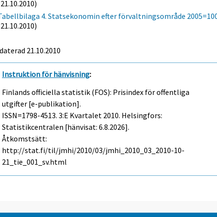
(21.10.2010)
Tabellbilaga 4. Statsekonomin efter förvaltningsområde 2005=10
(21.10.2010)
daterad 21.10.2010
Instruktion för hänvisning
:
Finlands officiella statistik (FOS): Prisindex för offentliga
utgifter [e-publikation].
ISSN=1798-4513.
3:e Kvartalet
2010. Helsingfors:
Statistikcentralen [hänvisat: 6.8.2026].
Åtkomstsätt:
http://stat.fi/til/jmhi/2010/03/jmhi_2010_03_2010-10-
21_tie_001_sv.html