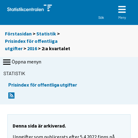
Meny
Sök
Förstasidan
>
Statistik
>
Prisindex för offentliga
utgifter
>
2016
>
2:a kvartalet
Öppna menyn
STATISTIK
Prisindex för offentliga utgifter
Denna sida är arkiverad.
Uppgifter som publicerats efter 5.4.2022 finns på