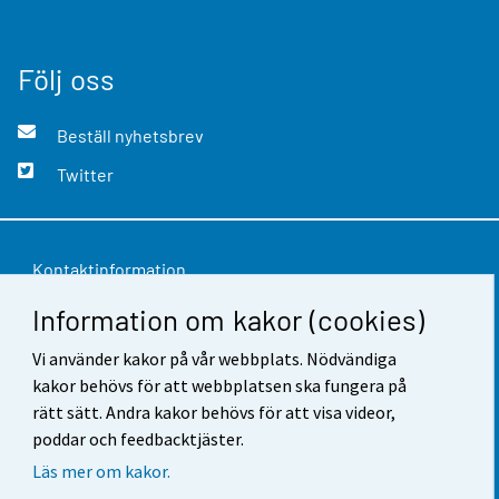
Följ oss
Beställ nyhetsbrev
Twitter
Kontaktinformation
Information om kakor (cookies)
Respons
Vi använder kakor på vår webbplats. Nödvändiga
Användarvillkor
kakor behövs för att webbplatsen ska fungera på
Dataskydd
rätt sätt. Andra kakor behövs för att visa videor,
poddar och feedbacktjäster.
Tillgänglighet
Läs mer om kakor.
Information om webbplatsen