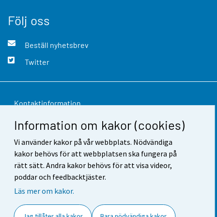
Följ oss
Beställ nyhetsbrev
Twitter
Kontaktinformation
Information om kakor (cookies)
Respons
Vi använder kakor på vår webbplats. Nödvändiga
Användarvillkor
kakor behövs för att webbplatsen ska fungera på
Dataskydd
rätt sätt. Andra kakor behövs för att visa videor,
poddar och feedbacktjäster.
Tillgänglighet
Läs mer om kakor.
Information om webbplatsen
Jag tillåter alla kakor
Bara nödvändiga kakor