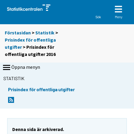
Meny
Sök
Förstasidan
>
Statistik
>
Prisindex för offentliga
utgifter
> Prisindex för
offentliga utgifter 2016
Öppna menyn
STATISTIK
Prisindex för offentliga utgifter
Denna sida är arkiverad.