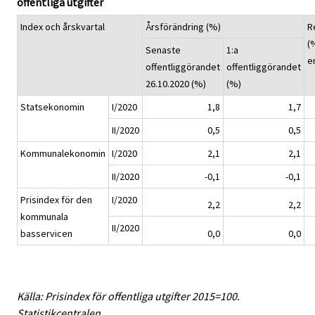
offentliga utgifter
Index och årskvartal
Årsförändring (%)
R
(
Senaste
1:a
e
offentliggörandet
offentliggörandet
26.10.2020 (%)
(%)
Statsekonomin
I/2020
1,8
1,7
II/2020
0,5
0,5
Kommunalekonomin
I/2020
2,1
2,1
II/2020
-0,1
-0,1
Prisindex för den
I/2020
2,2
2,2
kommunala
II/2020
basservicen
0,0
0,0
Källa: Prisindex för offentliga utgifter 2015=100.
Statistikcentralen