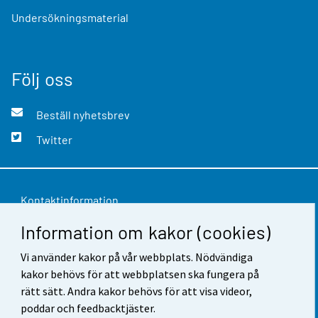
Undersökningsmaterial
Följ oss
Beställ nyhetsbrev
Twitter
Kontaktinformation
Information om kakor (cookies)
Respons
Vi använder kakor på vår webbplats. Nödvändiga
Användarvillkor
kakor behövs för att webbplatsen ska fungera på
Dataskydd
rätt sätt. Andra kakor behövs för att visa videor,
poddar och feedbacktjäster.
Tillgänglighet