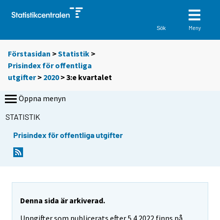
Meny
Sök
Förstasidan
>
Statistik
>
Prisindex för offentliga
utgifter
>
2020
>
3:e kvartalet
Öppna menyn
STATISTIK
Prisindex för offentliga utgifter
Denna sida är arkiverad.
Uppgifter som publicerats efter 5.4.2022 finns på