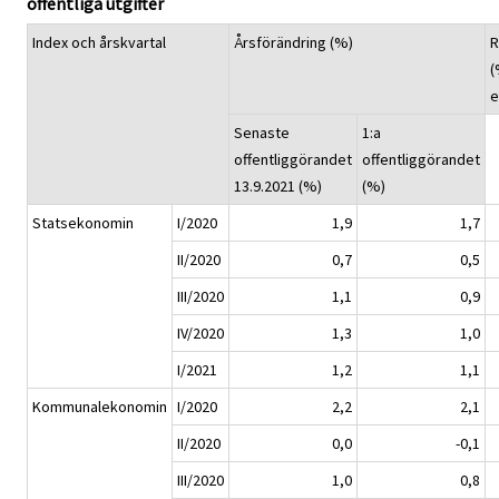
offentliga utgifter
Index och årskvartal
Årsförändring (%)
R
(
e
Senaste
1:a
offentliggörandet
offentliggörandet
13.9.2021 (%)
(%)
Statsekonomin
I/2020
1,9
1,7
II/2020
0,7
0,5
III/2020
1,1
0,9
IV/2020
1,3
1,0
I/2021
1,2
1,1
Kommunalekonomin
I/2020
2,2
2,1
II/2020
0,0
-0,1
III/2020
1,0
0,8