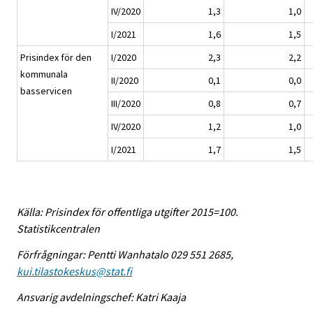
IV/2020
1,3
1,0
I/2021
1,6
1,5
Prisindex för den
I/2020
2,3
2,2
kommunala
II/2020
0,1
0,0
basservicen
III/2020
0,8
0,7
IV/2020
1,2
1,0
I/2021
1,7
1,5
Källa: Prisindex för offentliga utgifter 2015=100.
Statistikcentralen
Förfrågningar: Pentti Wanhatalo 029 551 2685,
kui.tilastokeskus@stat.fi
Ansvarig avdelningschef: Katri Kaaja