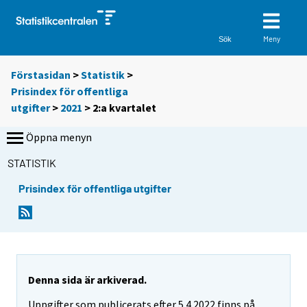
Meny
Sök
Förstasidan
>
Statistik
>
Prisindex för offentliga
utgifter
>
2021
>
2:a kvartalet
Öppna menyn
STATISTIK
Prisindex för offentliga utgifter
Denna sida är arkiverad.
Uppgifter som publicerats efter 5.4.2022 finns på