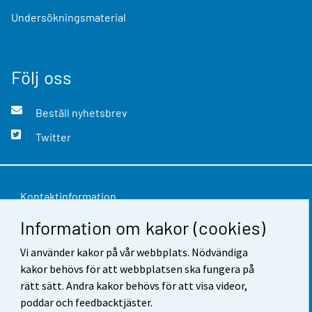
Undersökningsmaterial
Följ oss
Beställ nyhetsbrev
Twitter
Kontaktinformation
Information om kakor (cookies)
Respons
Vi använder kakor på vår webbplats. Nödvändiga
Användarvillkor
kakor behövs för att webbplatsen ska fungera på
Dataskydd
rätt sätt. Andra kakor behövs för att visa videor,
poddar och feedbacktjäster.
Tillgänglighet