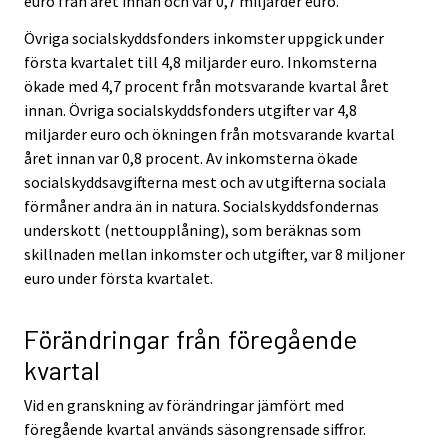
euro från året innan och var 0,7 miljarder euro.
Övriga socialskyddsfonders inkomster uppgick under
första kvartalet till 4,8 miljarder euro. Inkomsterna
ökade med 4,7 procent från motsvarande kvartal året
innan. Övriga socialskyddsfonders utgifter var 4,8
miljarder euro och ökningen från motsvarande kvartal
året innan var 0,8 procent. Av inkomsterna ökade
socialskyddsavgifterna mest och av utgifterna sociala
förmåner andra än in natura. Socialskyddsfondernas
underskott (nettoupplåning), som beräknas som
skillnaden mellan inkomster och utgifter, var 8 miljoner
euro under första kvartalet.
Förändringar från föregående
kvartal
Vid en granskning av förändringar jämfört med
föregående kvartal används säsongrensade siffror.