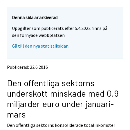
u
u
a
a
r
r
e
e
Denna sida är arkiverad.
m
m
Uppgifter som publicerats efter 5.4.2022 finns på
o
o
v
v
den förnyade webbplatsen.
i
i
Gå till den nya statistiksidan.
n
n
g
g
t
t
o
o
Publicerad: 22.6.2016
a
a
n
n
Den offentliga sektorns
o
o
t
t
underskott minskade med 0,9
h
h
e
e
miljarder euro under januari-
r
r
s
s
mars
e
e
r
r
Den offentliga sektorns konsoliderade totalinkomster
v
v