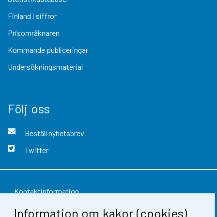
Finland i siffror
Prisomräknaren
Kommande publiceringar
Undersökningsmaterial
Följ oss
Beställ nyhetsbrev
Twitter
Kontaktinformation
Information om kakor (cookies)
Respons