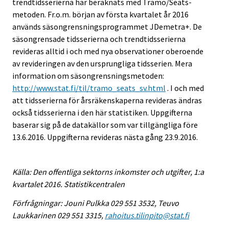
trendtidsserierna har beräknats med Tramo/Seats-
metoden. Fr.o.m. början av första kvartalet år 2016
används säsongrensningsprogrammet JDemetra+. De
säsongrensade tidsserierna och trendtidsserierna
revideras alltid i och med nya observationer oberoende
av revideringen av den ursprungliga tidsserien. Mera
information om säsongrensningsmetoden:
http://www.stat.fi/til/tramo_seats_sv.html
. I och med
att tidsserierna för årsräkenskaperna revideras ändras
också tidsserierna i den här statistiken. Uppgifterna
baserar sig på de datakällor som var tillgängliga före
13.6.2016. Uppgifterna revideras nästa gång 23.9.2016.
Källa: Den offentliga sektorns inkomster och utgifter, 1:a
kvartalet 2016. Statistikcentralen
Förfrågningar: Jouni Pulkka 029 551 3532, Teuvo
Laukkarinen 029 551 3315,
rahoitus.tilinpito@stat.fi