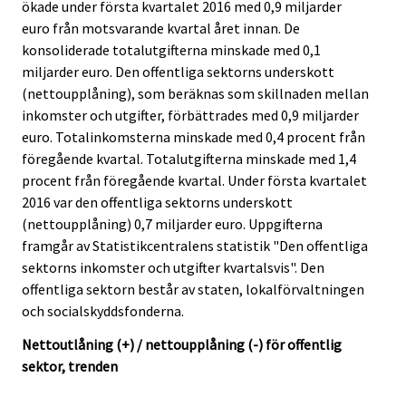
ökade under första kvartalet 2016 med 0,9 miljarder
i
i
euro från motsvarande kvartal året innan. De
c
c
e
e
konsoliderade totalutgifterna minskade med 0,1
.
.
miljarder euro. Den offentliga sektorns underskott
(nettoupplåning), som beräknas som skillnaden mellan
inkomster och utgifter, förbättrades med 0,9 miljarder
euro. Totalinkomsterna minskade med 0,4 procent från
föregående kvartal. Totalutgifterna minskade med 1,4
procent från föregående kvartal. Under första kvartalet
2016 var den offentliga sektorns underskott
(nettoupplåning) 0,7 miljarder euro. Uppgifterna
framgår av Statistikcentralens statistik "Den offentliga
sektorns inkomster och utgifter kvartalsvis". Den
offentliga sektorn består av staten, lokalförvaltningen
och socialskyddsfonderna.
Nettoutlåning (+) / nettoupplåning (-) för offentlig
sektor, trenden