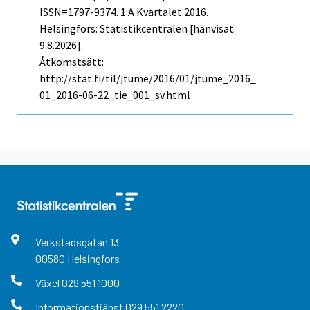
ISSN=1797-9374.
1:a Kvartalet
2016.
Helsingfors: Statistikcentralen [hänvisat:
9.8.2026].
Åtkomstsätt:
http://stat.fi/til/jtume/2016/01/jtume_2016_
01_2016-06-22_tie_001_sv.html
Verkstadsgatan
13
00580
Helsingfors
Växel
029 551 1000
Informationstjänst
029 551 2220