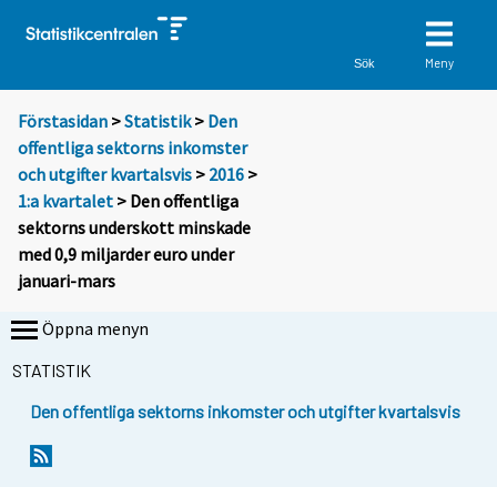
Meny
Sök
Förstasidan
>
Statistik
>
Den
offentliga sektorns inkomster
och utgifter kvartalsvis
>
2016
>
1:a kvartalet
> Den offentliga
sektorns underskott minskade
med 0,9 miljarder euro under
januari-mars
Öppna menyn
STATISTIK
Den offentliga sektorns inkomster och utgifter kvartalsvis
Y
Y
o
o