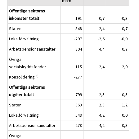
mn €
Offentliga sektorns
inkomster totalt
191
0,7
-0,3
Staten
348
2,4
0,7
Lokalförvaltning
-297
-2,6
-0,9
Arbetspensionsanstalter
304
4,4
0,7
Övriga
socialskyddsfonder
115
2,4
2,9
2)
Konsolidering
-277
..
..
Offentliga sektorns
utgifter
totalt
799
2,5
-0,5
Staten
363
2,3
1,2
Lokalförvaltning
549
4,2
0,0
Arbetspensionsanstalter
278
4,2
0,3
Övriga