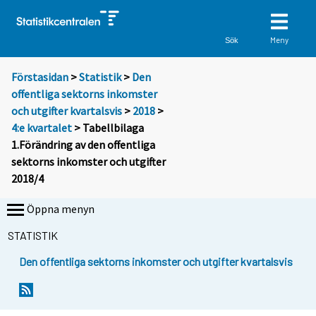
Meny
Sök
Förstasidan
>
Statistik
>
Den
offentliga sektorns inkomster
och utgifter kvartalsvis
>
2018
>
4:e kvartalet
> Tabellbilaga
1.Förändring av den offentliga
sektorns inkomster och utgifter
2018/4
Öppna menyn
STATISTIK
Den offentliga sektorns inkomster och utgifter kvartalsvis