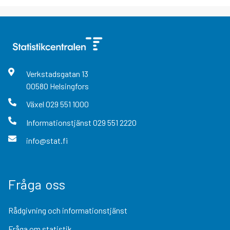
Verkstadsgatan
13
00580
Helsingfors
Växel
029 551 1000
Informationstjänst
029 551 2220
info@stat.fi
Fråga oss
Rådgivning och informationstjänst
Fråga om statistik