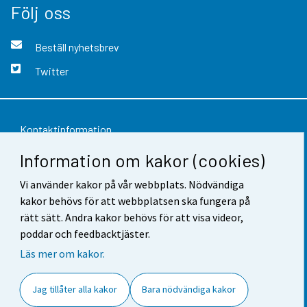
Följ oss
Beställ nyhetsbrev
Twitter
Kontaktinformation
Information om kakor (cookies)
Respons
Vi använder kakor på vår webbplats. Nödvändiga
Användarvillkor
kakor behövs för att webbplatsen ska fungera på
Dataskydd
rätt sätt. Andra kakor behövs för att visa videor,
poddar och feedbacktjäster.
Tillgänglighet
Läs mer om kakor.
Information om webbplatsen
Jag tillåter alla kakor
Bara nödvändiga kakor
Cookie-inställningar