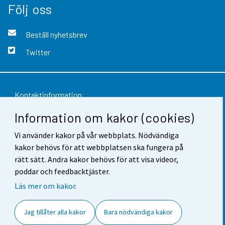
Följ oss
Beställ nyhetsbrev
Twitter
Kontaktinformation
Information om kakor (cookies)
Respons
Vi använder kakor på vår webbplats. Nödvändiga
Användarvillkor
kakor behövs för att webbplatsen ska fungera på
Dataskydd
rätt sätt. Andra kakor behövs för att visa videor,
poddar och feedbacktjäster.
Tillgänglighet
Läs mer om kakor.
Information om webbplatsen
Jag tillåter alla kakor
Bara nödvändiga kakor
Cookie-inställningar