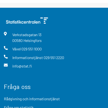
Verkstadsgatan
13
00580
Helsingfors
Växel
029 551 1000
Informationstjänst
029 551 2220
info@stat.fi
Fråga oss
Rådgivning och informationstjänst
Fråga om statistik