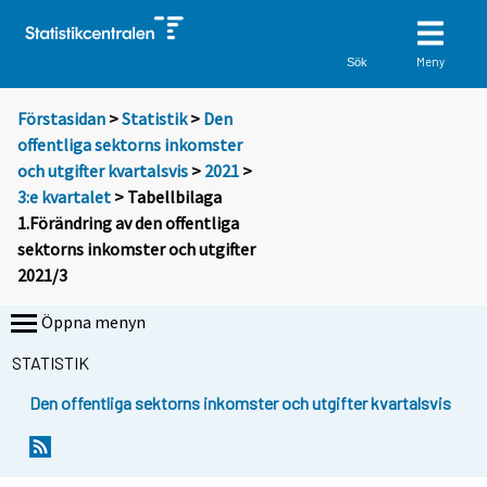
Meny
Sök
Förstasidan
>
Statistik
>
Den
offentliga sektorns inkomster
och utgifter kvartalsvis
>
2021
>
3:e kvartalet
> Tabellbilaga
1.Förändring av den offentliga
sektorns inkomster och utgifter
2021/3
Öppna menyn
STATISTIK
Den offentliga sektorns inkomster och utgifter kvartalsvis