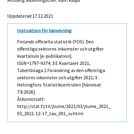
Ansvarig avdelningschef: Katri Kaaja
Uppdaterad 17.12.2021
Instruktion för hänvisning
:
Finlands officiella statistik (FOS): Den
offentliga sektorns inkomster och utgifter
kvartalsvis [e-publikation].
ISSN=1797-9374.
3:e Kvartalet
2021,
Tabellbilaga 1.Förändring av den offentliga
sektorns inkomster och utgifter 2021/3 .
Helsingfors: Statistikcentralen [hänvisat:
7.8.2026].
Åtkomstsätt:
http://stat.fi/til/jtume/2021/03/jtume_2021_
03_2021-12-17_tau_001_sv.html