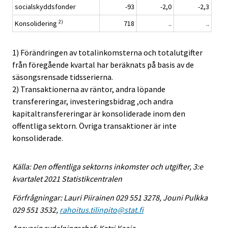
socialskyddsfonder
-93
-2,0
-2,3
2)
Konsolidering
718
..
..
1) Förändringen av totalinkomsterna och totalutgifter
från föregående kvartal har beräknats på basis av de
säsongsrensade tidsserierna.
2) Transaktionerna av räntor, andra löpande
transfereringar, investeringsbidrag ,och andra
kapitaltransfereringar är konsoliderade inom den
offentliga sektorn. Övriga transaktioner är inte
konsoliderade.
Källa: Den offentliga sektorns inkomster och utgifter, 3:e
kvartalet 2021 Statistikcentralen
Förfrågningar: Lauri Piirainen 029 551 3278, Jouni Pulkka
029 551 3532,
rahoitus.tilinpito@stat.fi