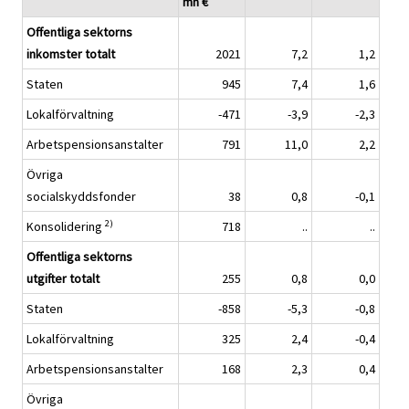
mn €
Offentliga sektorns
inkomster totalt
2021
7,2
1,2
Staten
945
7,4
1,6
Lokalförvaltning
-471
-3,9
-2,3
Arbetspensionsanstalter
791
11,0
2,2
Övriga
socialskyddsfonder
38
0,8
-0,1
2)
Konsolidering
718
..
..
Offentliga sektorns
utgifter
totalt
255
0,8
0,0
Staten
-858
-5,3
-0,8
Lokalförvaltning
325
2,4
-0,4
Arbetspensionsanstalter
168
2,3
0,4
Övriga