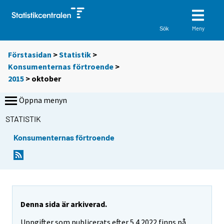
Meny
Sök
Förstasidan
>
Statistik
>
Konsumenternas förtroende
>
2015
>
oktober
Öppna menyn
STATISTIK
Konsumenternas förtroende
Denna sida är arkiverad.
Uppgifter som publicerats efter 5.4.2022 finns på