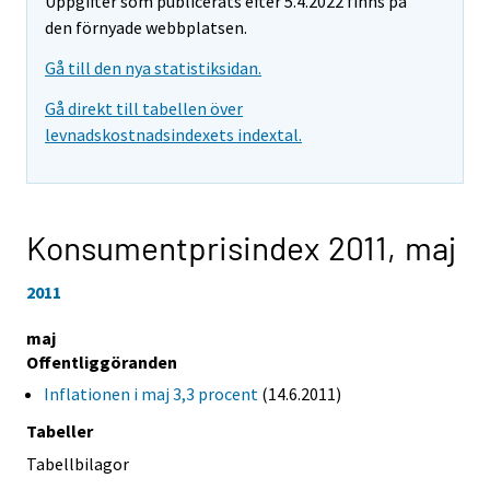
Uppgifter som publicerats efter 5.4.2022 finns på
den förnyade webbplatsen.
Gå till den nya statistiksidan.
Gå direkt till tabellen över
levnadskostnadsindexets indextal.
Konsumentprisindex 2011,
maj
2011
maj
Offentliggöranden
Inflationen i maj 3,3 procent
(14.6.2011)
Tabeller
Tabellbilagor