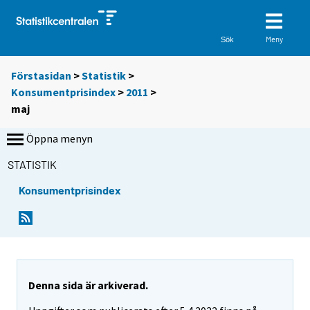
Meny
Sök
Förstasidan
>
Statistik
>
Konsumentprisindex
>
2011
>
maj
Öppna menyn
STATISTIK
Konsumentprisindex
Denna sida är arkiverad.