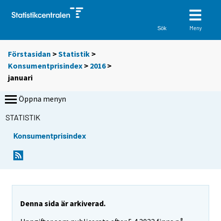
Meny
Sök
Förstasidan
>
Statistik
>
Konsumentprisindex
>
2016
>
januari
Öppna menyn
STATISTIK
Konsumentprisindex
Denna sida är arkiverad.