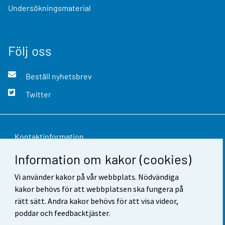
Undersökningsmaterial
Följ oss
Beställ nyhetsbrev
Twitter
Kontaktinformation
Information om kakor (cookies)
Respons
Vi använder kakor på vår webbplats. Nödvändiga
Användarvillkor
kakor behövs för att webbplatsen ska fungera på
Dataskydd
rätt sätt. Andra kakor behövs för att visa videor,
poddar och feedbacktjäster.
Tillgänglighet