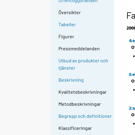
Offentliggöranden
Översikter
Fa
Tabeller
200
Figurer
4:
O
Pressmeddelanden
Utbud av produkter och
tjänster
3:
Beskrivning
O
Kvalitetsbeskrivningar
Metodbeskrivningar
2:
O
Begrepp och definitioner
Klassificeringar