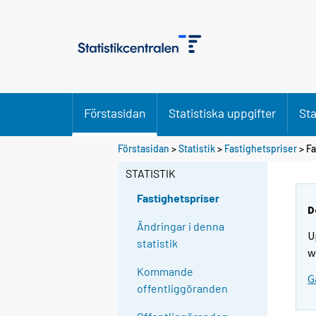
Förstasidan
Statistiska uppgifter
Sta
Förstasidan
>
Statistik
>
Fastighetspriser
> Fa
STATISTIK
Fastighetspriser
D
Ändringar i denna
U
statistik
w
Kommande
G
offentliggöranden