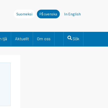
Suomeksi
På svenska
In English
 tjä
Aktuellt
Om oss
Sök