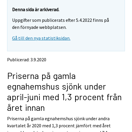
r
r
e
e
Denna sida är arkiverad.
m
m
Uppgifter som publicerats efter 5.4.2022 finns på
o
o
v
v
den förnyade webbplatsen.
i
i
Gå till den nya statistiksidan.
n
n
g
g
t
t
o
o
Publicerad: 3.9.2020
a
a
n
n
Priserna på gamla
o
o
t
t
egnahemshus sjönk under
h
h
e
e
april-juni med 1,3 procent från
r
r
s
s
året innan
e
e
r
r
Priserna på gamla egnahemshus sjönk under andra
v
v
kvartalet år 2020 med 1,3 procent jämfört med året
i
i