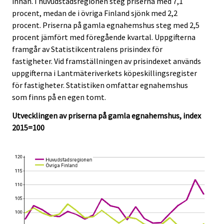
innan. I huvudstadsregionen steg priserna med 7,1
c
c
e
e
procent, medan de i övriga Finland sjönk med 2,2
.
.
procent. Priserna på gamla egnahemshus steg med 2,5
procent jämfört med föregående kvartal. Uppgifterna
framgår av Statistikcentralens prisindex för
fastigheter. Vid framställningen av prisindexet används
uppgifterna i Lantmäteriverkets köpeskillingsregister
för fastigheter. Statistiken omfattar egnahemshus
som finns på en egen tomt.
Utvecklingen av priserna på gamla egnahemshus, index
2015=100