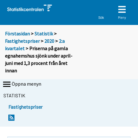
Meny
Sök
Förstasidan
>
Statistik
>
Fastighetspriser
>
2020
>
2:a
kvartalet
> Priserna på gamla
egnahemshus sjönk under april-
juni med 1,3 procent från året
innan
Öppna menyn
STATISTIK
Fastighetspriser
Y
Y
o
o
u
u
a
a